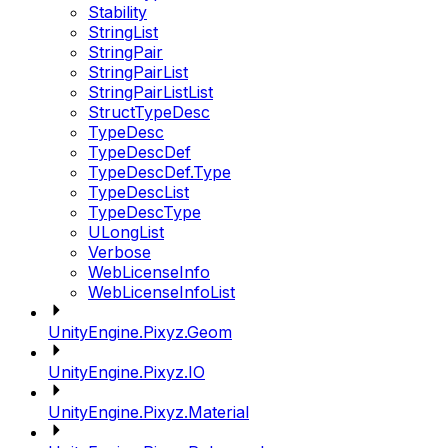
Stability
StringList
StringPair
StringPairList
StringPairListList
StructTypeDesc
TypeDesc
TypeDescDef
TypeDescDef.Type
TypeDescList
TypeDescType
ULongList
Verbose
WebLicenseInfo
WebLicenseInfoList
UnityEngine.Pixyz.Geom
UnityEngine.Pixyz.IO
UnityEngine.Pixyz.Material