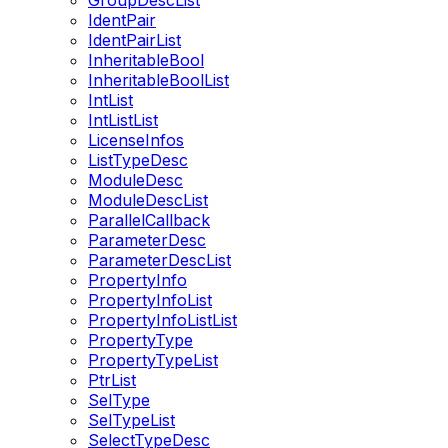
GroupDescList
IdentPair
IdentPairList
InheritableBool
InheritableBoolList
IntList
IntListList
LicenseInfos
ListTypeDesc
ModuleDesc
ModuleDescList
ParallelCallback
ParameterDesc
ParameterDescList
PropertyInfo
PropertyInfoList
PropertyInfoListList
PropertyType
PropertyTypeList
PtrList
SelType
SelTypeList
SelectTypeDesc