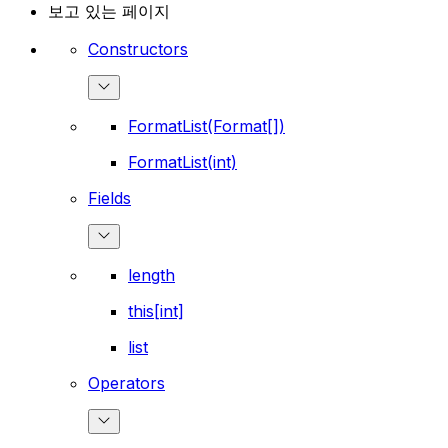
보고 있는 페이지
Constructors
FormatList(Format[])
FormatList(int)
Fields
length
this[int]
list
Operators