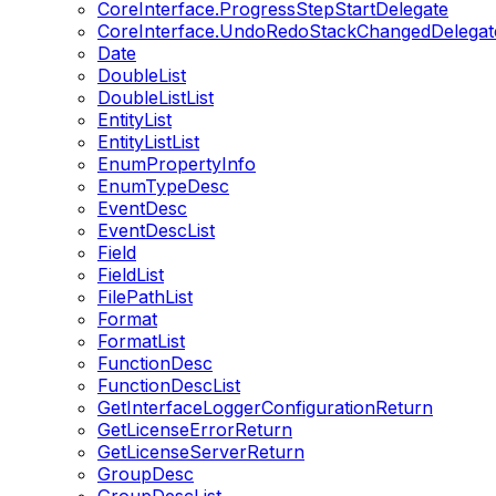
CoreInterface.ProgressStepStartDelegate
CoreInterface.UndoRedoStackChangedDelegat
Date
DoubleList
DoubleListList
EntityList
EntityListList
EnumPropertyInfo
EnumTypeDesc
EventDesc
EventDescList
Field
FieldList
FilePathList
Format
FormatList
FunctionDesc
FunctionDescList
GetInterfaceLoggerConfigurationReturn
GetLicenseErrorReturn
GetLicenseServerReturn
GroupDesc