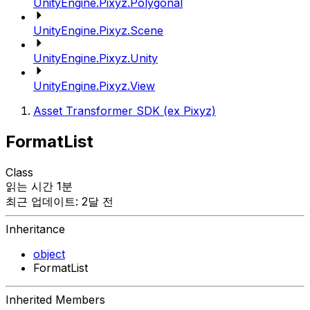
UnityEngine.Pixyz.Polygonal
UnityEngine.Pixyz.Scene
UnityEngine.Pixyz.Unity
UnityEngine.Pixyz.View
Asset Transformer SDK (ex Pixyz)
FormatList
Class
읽는 시간 1분
최근 업데이트: 2달 전
Inheritance
object
FormatList
Inherited Members