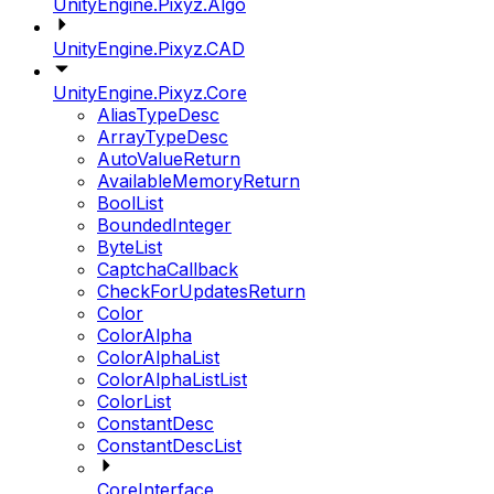
UnityEngine.Pixyz.Algo
UnityEngine.Pixyz.CAD
UnityEngine.Pixyz.Core
AliasTypeDesc
ArrayTypeDesc
AutoValueReturn
AvailableMemoryReturn
BoolList
BoundedInteger
ByteList
CaptchaCallback
CheckForUpdatesReturn
Color
ColorAlpha
ColorAlphaList
ColorAlphaListList
ColorList
ConstantDesc
ConstantDescList
CoreInterface