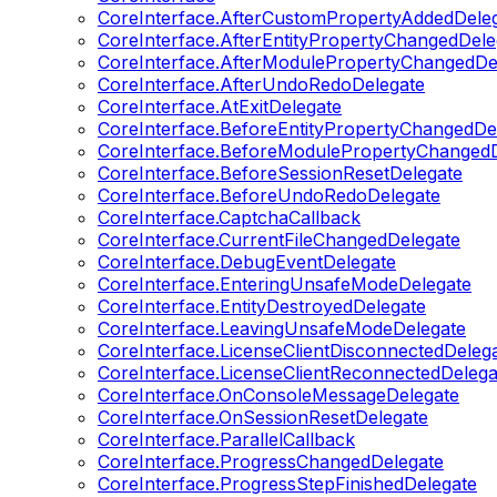
CoreInterface.AfterCustomPropertyAddedDele
CoreInterface.AfterEntityPropertyChangedDele
CoreInterface.AfterModulePropertyChangedDe
CoreInterface.AfterUndoRedoDelegate
CoreInterface.AtExitDelegate
CoreInterface.BeforeEntityPropertyChangedDe
CoreInterface.BeforeModulePropertyChangedD
CoreInterface.BeforeSessionResetDelegate
CoreInterface.BeforeUndoRedoDelegate
CoreInterface.CaptchaCallback
CoreInterface.CurrentFileChangedDelegate
CoreInterface.DebugEventDelegate
CoreInterface.EnteringUnsafeModeDelegate
CoreInterface.EntityDestroyedDelegate
CoreInterface.LeavingUnsafeModeDelegate
CoreInterface.LicenseClientDisconnectedDeleg
CoreInterface.LicenseClientReconnectedDelega
CoreInterface.OnConsoleMessageDelegate
CoreInterface.OnSessionResetDelegate
CoreInterface.ParallelCallback
CoreInterface.ProgressChangedDelegate
CoreInterface.ProgressStepFinishedDelegate