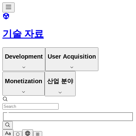
기술 자료
Development
User Acquisition
Monetization
산업 분야