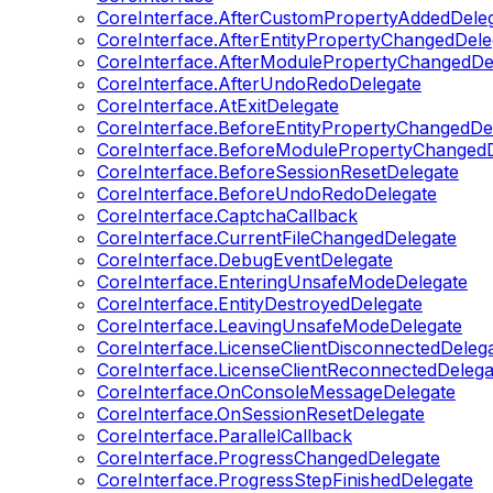
CoreInterface.AfterCustomPropertyAddedDele
CoreInterface.AfterEntityPropertyChangedDele
CoreInterface.AfterModulePropertyChangedDe
CoreInterface.AfterUndoRedoDelegate
CoreInterface.AtExitDelegate
CoreInterface.BeforeEntityPropertyChangedDe
CoreInterface.BeforeModulePropertyChangedD
CoreInterface.BeforeSessionResetDelegate
CoreInterface.BeforeUndoRedoDelegate
CoreInterface.CaptchaCallback
CoreInterface.CurrentFileChangedDelegate
CoreInterface.DebugEventDelegate
CoreInterface.EnteringUnsafeModeDelegate
CoreInterface.EntityDestroyedDelegate
CoreInterface.LeavingUnsafeModeDelegate
CoreInterface.LicenseClientDisconnectedDeleg
CoreInterface.LicenseClientReconnectedDelega
CoreInterface.OnConsoleMessageDelegate
CoreInterface.OnSessionResetDelegate
CoreInterface.ParallelCallback
CoreInterface.ProgressChangedDelegate
CoreInterface.ProgressStepFinishedDelegate