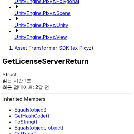
UnityEngine.Pixyz.Polygonal
UnityEngine.Pixyz.Scene
UnityEngine.Pixyz.Unity
UnityEngine.Pixyz.View
Asset Transformer SDK (ex Pixyz)
GetLicenseServerReturn
Struct
읽는 시간 1분
최근 업데이트: 2달 전
Inherited Members
Equals(object)
GetHashCode()
ToString()
Equals(object, object)
GetType()