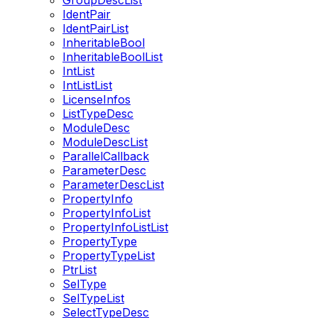
GroupDescList
IdentPair
IdentPairList
InheritableBool
InheritableBoolList
IntList
IntListList
LicenseInfos
ListTypeDesc
ModuleDesc
ModuleDescList
ParallelCallback
ParameterDesc
ParameterDescList
PropertyInfo
PropertyInfoList
PropertyInfoListList
PropertyType
PropertyTypeList
PtrList
SelType
SelTypeList
SelectTypeDesc