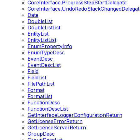
CoreInterface.ProgressStepStartDelegate
CoreInterface.UndoRedoStackChangedDelegat
Date
DoubleList
DoubleListList
EntityList
EntityListList
EnumPropertyInfo
EnumTypeDesc
EventDesc
EventDescList
Field
FieldList
FilePathList
Format
FormatList
FunctionDesc
FunctionDescList
GetInterfaceLoggerConfigurationReturn
GetLicenseErrorReturn
GetLicenseServerReturn
GroupDesc