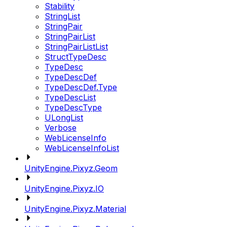
Stability
StringList
StringPair
StringPairList
StringPairListList
StructTypeDesc
TypeDesc
TypeDescDef
TypeDescDef.Type
TypeDescList
TypeDescType
ULongList
Verbose
WebLicenseInfo
WebLicenseInfoList
UnityEngine.Pixyz.Geom
UnityEngine.Pixyz.IO
UnityEngine.Pixyz.Material