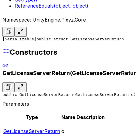
ReferenceEquals(object, object)
Namespace: UnityEngine.Pixyz.Core
[Serializable]
public struct GetLicenseServerReturn
Constructors
GetLicenseServerReturn(GetLicenseServerRetur
public GetLicenseServerReturn(GetLicenseServerReturn o)
Parameters
Type
Name
Description
GetLicenseServerReturn
o