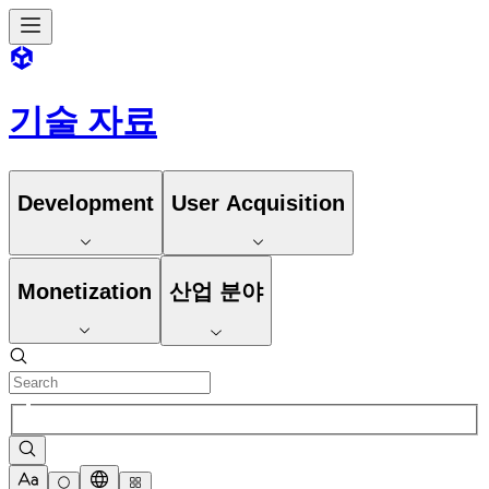
기술 자료
Development
User Acquisition
Monetization
산업 분야