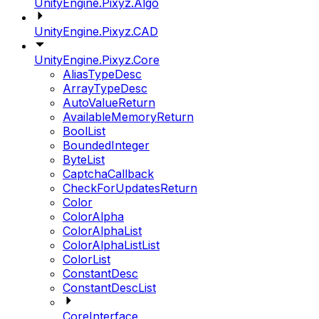
UnityEngine.Pixyz.Algo
UnityEngine.Pixyz.CAD
UnityEngine.Pixyz.Core
AliasTypeDesc
ArrayTypeDesc
AutoValueReturn
AvailableMemoryReturn
BoolList
BoundedInteger
ByteList
CaptchaCallback
CheckForUpdatesReturn
Color
ColorAlpha
ColorAlphaList
ColorAlphaListList
ColorList
ConstantDesc
ConstantDescList
CoreInterface