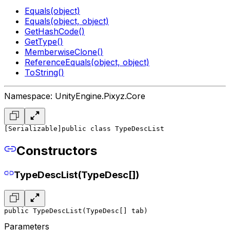
Equals(object)
Equals(object, object)
GetHashCode()
GetType()
MemberwiseClone()
ReferenceEquals(object, object)
ToString()
Namespace: UnityEngine.Pixyz.Core
[Serializable]
public class TypeDescList
Constructors
TypeDescList(TypeDesc[])
public TypeDescList(TypeDesc[] tab)
Parameters