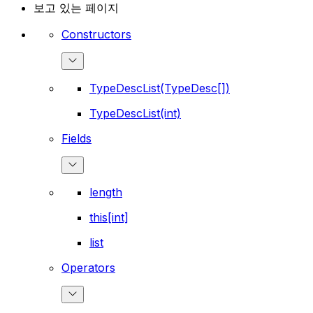
보고 있는 페이지
Constructors
TypeDescList(TypeDesc[])
TypeDescList(int)
Fields
length
this[int]
list
Operators