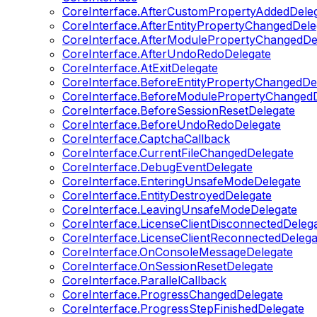
CoreInterface.AfterCustomPropertyAddedDele
CoreInterface.AfterEntityPropertyChangedDele
CoreInterface.AfterModulePropertyChangedDe
CoreInterface.AfterUndoRedoDelegate
CoreInterface.AtExitDelegate
CoreInterface.BeforeEntityPropertyChangedDe
CoreInterface.BeforeModulePropertyChangedD
CoreInterface.BeforeSessionResetDelegate
CoreInterface.BeforeUndoRedoDelegate
CoreInterface.CaptchaCallback
CoreInterface.CurrentFileChangedDelegate
CoreInterface.DebugEventDelegate
CoreInterface.EnteringUnsafeModeDelegate
CoreInterface.EntityDestroyedDelegate
CoreInterface.LeavingUnsafeModeDelegate
CoreInterface.LicenseClientDisconnectedDeleg
CoreInterface.LicenseClientReconnectedDelega
CoreInterface.OnConsoleMessageDelegate
CoreInterface.OnSessionResetDelegate
CoreInterface.ParallelCallback
CoreInterface.ProgressChangedDelegate
CoreInterface.ProgressStepFinishedDelegate