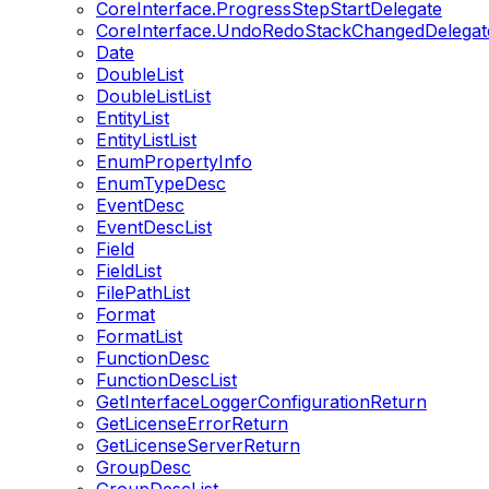
CoreInterface.ProgressStepStartDelegate
CoreInterface.UndoRedoStackChangedDelegat
Date
DoubleList
DoubleListList
EntityList
EntityListList
EnumPropertyInfo
EnumTypeDesc
EventDesc
EventDescList
Field
FieldList
FilePathList
Format
FormatList
FunctionDesc
FunctionDescList
GetInterfaceLoggerConfigurationReturn
GetLicenseErrorReturn
GetLicenseServerReturn
GroupDesc