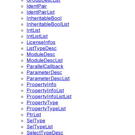
GroupDescList
IdentPair
IdentPairList
InheritableBool
InheritableBoolList
IntList
IntListList
LicenseInfos
ListTypeDesc
ModuleDesc
ModuleDescList
ParallelCallback
ParameterDesc
ParameterDescList
PropertyInfo
PropertyInfoList
PropertyInfoListList
PropertyType
PropertyTypeList
PtrList
SelType
SelTypeList
SelectTypeDesc