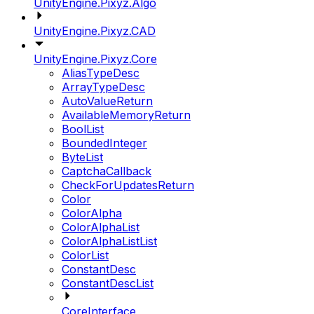
UnityEngine.Pixyz.Algo
UnityEngine.Pixyz.CAD
UnityEngine.Pixyz.Core
AliasTypeDesc
ArrayTypeDesc
AutoValueReturn
AvailableMemoryReturn
BoolList
BoundedInteger
ByteList
CaptchaCallback
CheckForUpdatesReturn
Color
ColorAlpha
ColorAlphaList
ColorAlphaListList
ColorList
ConstantDesc
ConstantDescList
CoreInterface