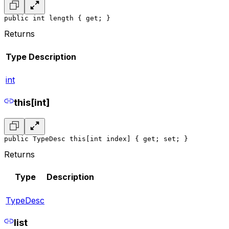
public int length { get; }
Returns
Type
Description
int
this[int]
public TypeDesc this[int index] { get; set; }
Returns
Type
Description
TypeDesc
list