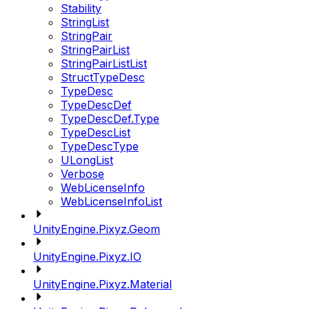
Stability
StringList
StringPair
StringPairList
StringPairListList
StructTypeDesc
TypeDesc
TypeDescDef
TypeDescDef.Type
TypeDescList
TypeDescType
ULongList
Verbose
WebLicenseInfo
WebLicenseInfoList
UnityEngine.Pixyz.Geom
UnityEngine.Pixyz.IO
UnityEngine.Pixyz.Material