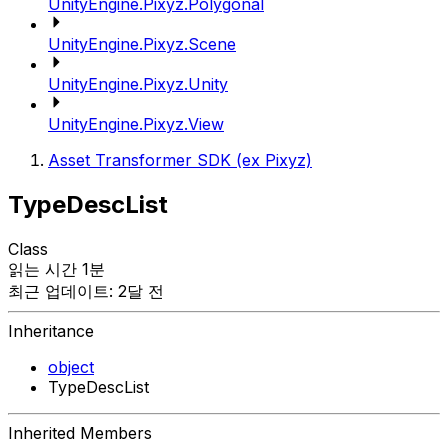
UnityEngine.Pixyz.Polygonal
UnityEngine.Pixyz.Scene
UnityEngine.Pixyz.Unity
UnityEngine.Pixyz.View
Asset Transformer SDK (ex Pixyz)
TypeDescList
Class
읽는 시간 1분
최근 업데이트: 2달 전
Inheritance
object
TypeDescList
Inherited Members