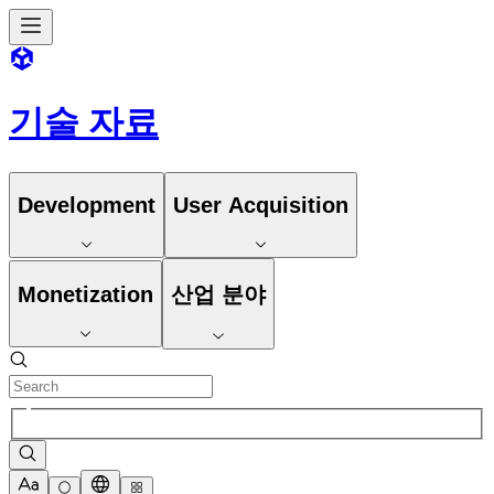
기술 자료
Development
User Acquisition
Monetization
산업 분야