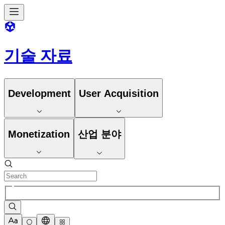
기술 자료
Development
User Acquisition
Monetization
산업 분야