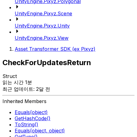
UnityEngine.Pixyz.Polygonal
UnityEngine.Pixyz.Scene
UnityEngine.Pixyz.Unity
UnityEngine.Pixyz.View
Asset Transformer SDK (ex Pixyz)
CheckForUpdatesReturn
Struct
읽는 시간 1분
최근 업데이트: 2달 전
Inherited Members
Equals(object)
GetHashCode()
ToString()
Equals(object, object)
GetType()