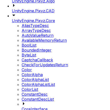
UnityEngine.Pixyz.Algo
UnityEngine.Pixyz.CAD
UnityEngine.Pixyz.Core
AliasTypeDesc
ArrayTypeDesc
AutoValueReturn
AvailableMemoryReturn
BoolList
BoundedInteger
ByteList
CaptchaCallback
CheckForUpdatesReturn
Color
ColorAlpha
ColorAlphaList
ColorAlphaListList
ColorList
ConstantDesc
ConstantDescList
CoreInterface