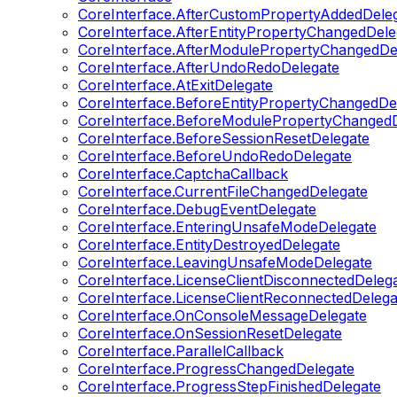
CoreInterface.AfterCustomPropertyAddedDele
CoreInterface.AfterEntityPropertyChangedDele
CoreInterface.AfterModulePropertyChangedDe
CoreInterface.AfterUndoRedoDelegate
CoreInterface.AtExitDelegate
CoreInterface.BeforeEntityPropertyChangedDe
CoreInterface.BeforeModulePropertyChangedD
CoreInterface.BeforeSessionResetDelegate
CoreInterface.BeforeUndoRedoDelegate
CoreInterface.CaptchaCallback
CoreInterface.CurrentFileChangedDelegate
CoreInterface.DebugEventDelegate
CoreInterface.EnteringUnsafeModeDelegate
CoreInterface.EntityDestroyedDelegate
CoreInterface.LeavingUnsafeModeDelegate
CoreInterface.LicenseClientDisconnectedDeleg
CoreInterface.LicenseClientReconnectedDelega
CoreInterface.OnConsoleMessageDelegate
CoreInterface.OnSessionResetDelegate
CoreInterface.ParallelCallback
CoreInterface.ProgressChangedDelegate
CoreInterface.ProgressStepFinishedDelegate