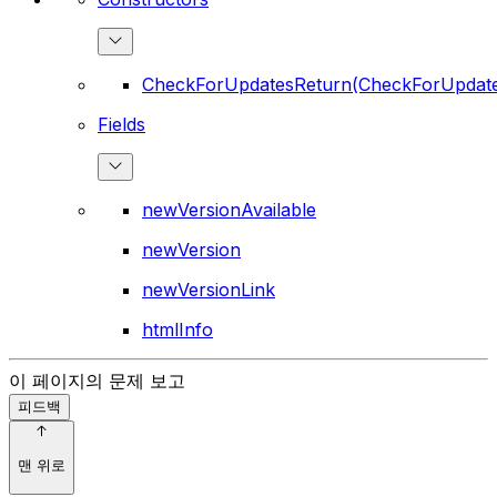
CheckForUpdatesReturn(CheckForUpdate
Fields
newVersionAvailable
newVersion
newVersionLink
htmlInfo
이 페이지의 문제 보고
피드백
맨 위로