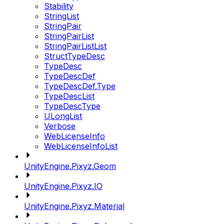
Stability
StringList
StringPair
StringPairList
StringPairListList
StructTypeDesc
TypeDesc
TypeDescDef
TypeDescDef.Type
TypeDescList
TypeDescType
ULongList
Verbose
WebLicenseInfo
WebLicenseInfoList
UnityEngine.Pixyz.Geom
UnityEngine.Pixyz.IO
UnityEngine.Pixyz.Material