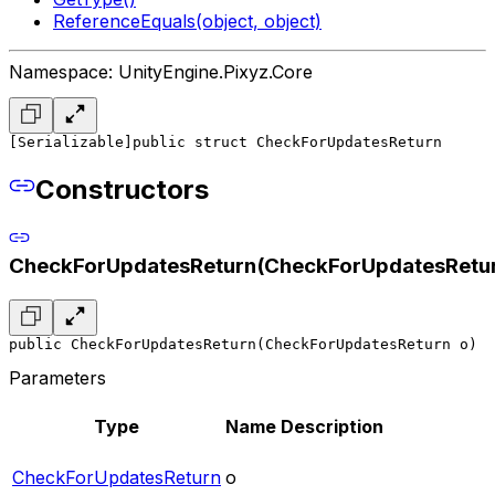
ReferenceEquals(object, object)
Namespace: UnityEngine.Pixyz.Core
[Serializable]
public struct CheckForUpdatesReturn
Constructors
CheckForUpdatesReturn(CheckForUpdatesRetu
public CheckForUpdatesReturn(CheckForUpdatesReturn o)
Parameters
Type
Name
Description
CheckForUpdatesReturn
o