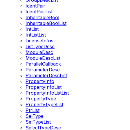
GroupDescList
IdentPair
IdentPairList
InheritableBool
InheritableBoolList
IntList
IntListList
LicenseInfos
ListTypeDesc
ModuleDesc
ModuleDescList
ParallelCallback
ParameterDesc
ParameterDescList
PropertyInfo
PropertyInfoList
PropertyInfoListList
PropertyType
PropertyTypeList
PtrList
SelType
SelTypeList
SelectTypeDesc