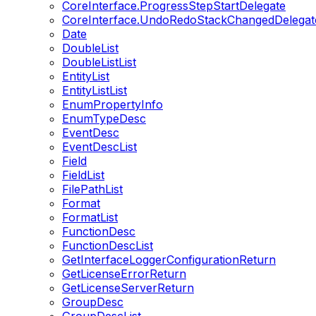
CoreInterface.ProgressStepStartDelegate
CoreInterface.UndoRedoStackChangedDelegat
Date
DoubleList
DoubleListList
EntityList
EntityListList
EnumPropertyInfo
EnumTypeDesc
EventDesc
EventDescList
Field
FieldList
FilePathList
Format
FormatList
FunctionDesc
FunctionDescList
GetInterfaceLoggerConfigurationReturn
GetLicenseErrorReturn
GetLicenseServerReturn
GroupDesc