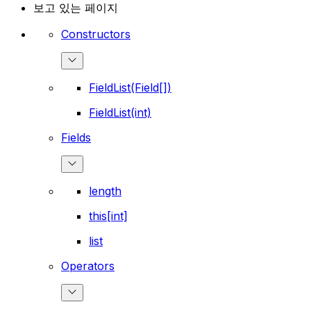
보고 있는 페이지
Constructors
FieldList(Field[])
FieldList(int)
Fields
length
this[int]
list
Operators