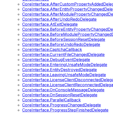
CoreInterface.AfterCustomPropertyAddedDele
CoreInterface.AfterEntityPropertyChangedDele
CoreInterface.AfterModulePropertyChangedDe
CoreInterface.AfterUndoRedoDelegate
CoreInterface.AtExitDelegate
CoreInterface.BeforeEntityPropertyChangedDe
CoreInterface.BeforeModulePropertyChangedD
CoreInterface.BeforeSessionResetDelegate
CoreInterface.BeforeUndoRedoDelegate
CoreInterface.CaptchaCallback
CoreInterface.CurrentFileChangedDelegate
CoreInterface.DebugEventDelegate
CoreInterface.EnteringUnsafeModeDelegate
CoreInterface.EntityDestroyedDelegate
CoreInterface.LeavingUnsafeModeDelegate
CoreInterface.LicenseClientDisconnectedDeleg
CoreInterface.LicenseClientReconnectedDelega
CoreInterface.OnConsoleMessageDelegate
CoreInterface.OnSessionResetDelegate
CoreInterface.ParallelCallback
CoreInterface.ProgressChangedDelegate
CoreInterface.ProgressStepFinishedDelegate