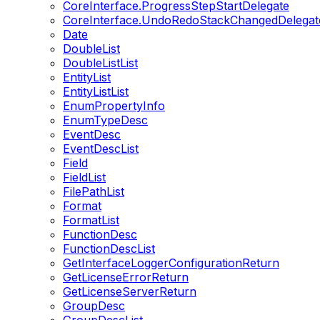
CoreInterface.ProgressStepStartDelegate
CoreInterface.UndoRedoStackChangedDelegat
Date
DoubleList
DoubleListList
EntityList
EntityListList
EnumPropertyInfo
EnumTypeDesc
EventDesc
EventDescList
Field
FieldList
FilePathList
Format
FormatList
FunctionDesc
FunctionDescList
GetInterfaceLoggerConfigurationReturn
GetLicenseErrorReturn
GetLicenseServerReturn
GroupDesc