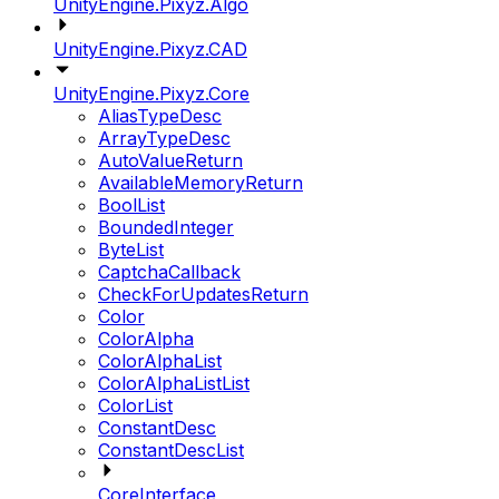
UnityEngine.Pixyz.Algo
UnityEngine.Pixyz.CAD
UnityEngine.Pixyz.Core
AliasTypeDesc
ArrayTypeDesc
AutoValueReturn
AvailableMemoryReturn
BoolList
BoundedInteger
ByteList
CaptchaCallback
CheckForUpdatesReturn
Color
ColorAlpha
ColorAlphaList
ColorAlphaListList
ColorList
ConstantDesc
ConstantDescList
CoreInterface