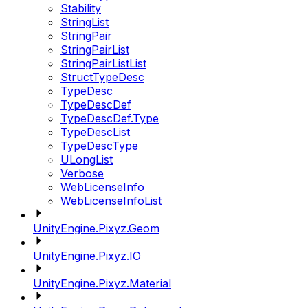
Stability
StringList
StringPair
StringPairList
StringPairListList
StructTypeDesc
TypeDesc
TypeDescDef
TypeDescDef.Type
TypeDescList
TypeDescType
ULongList
Verbose
WebLicenseInfo
WebLicenseInfoList
UnityEngine.Pixyz.Geom
UnityEngine.Pixyz.IO
UnityEngine.Pixyz.Material