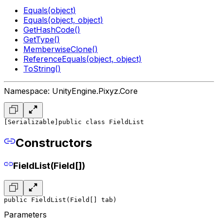
Equals(object)
Equals(object, object)
GetHashCode()
GetType()
MemberwiseClone()
ReferenceEquals(object, object)
ToString()
Namespace: UnityEngine.Pixyz.Core
[Serializable]
public class FieldList
Constructors
FieldList(Field[])
public FieldList(Field[] tab)
Parameters