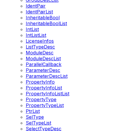
GroupDescList
IdentPair
IdentPairList
InheritableBool
InheritableBoolList
IntList
IntListList
LicenseInfos
ListTypeDesc
ModuleDesc
ModuleDescList
ParallelCallback
ParameterDesc
ParameterDescList
PropertyInfo
PropertyInfoList
PropertyInfoListList
PropertyType
PropertyTypeList
PtrList
SelType
SelTypeList
SelectTypeDesc