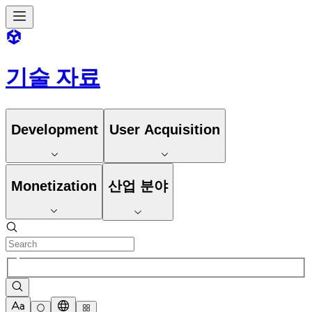
기술 자료
Development
User Acquisition
Monetization
산업 분야