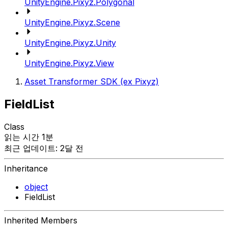
UnityEngine.Pixyz.Polygonal
UnityEngine.Pixyz.Scene
UnityEngine.Pixyz.Unity
UnityEngine.Pixyz.View
Asset Transformer SDK (ex Pixyz)
FieldList
Class
읽는 시간 1분
최근 업데이트: 2달 전
Inheritance
object
FieldList
Inherited Members