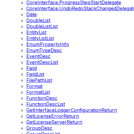
CoreInterface.ProgressStepStartDelegate
CoreInterface.UndoRedoStackChangedDelegat
Date
DoubleList
DoubleListList
EntityList
EntityListList
EnumPropertyInfo
EnumTypeDesc
EventDesc
EventDescList
Field
FieldList
FilePathList
Format
FormatList
FunctionDesc
FunctionDescList
GetInterfaceLoggerConfigurationReturn
GetLicenseErrorReturn
GetLicenseServerReturn
GroupDesc