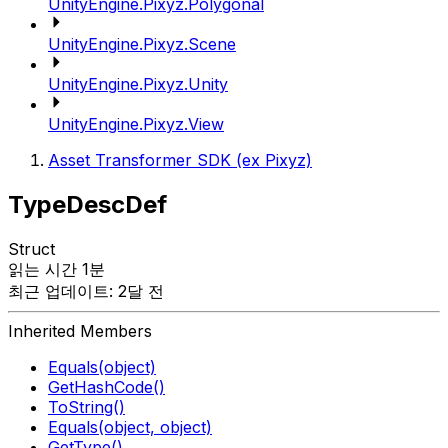
UnityEngine.Pixyz.Polygonal
UnityEngine.Pixyz.Scene
UnityEngine.Pixyz.Unity
UnityEngine.Pixyz.View
Asset Transformer SDK (ex Pixyz)
TypeDescDef
Struct
읽는 시간 1분
최근 업데이트: 2달 전
Inherited Members
Equals(object)
GetHashCode()
ToString()
Equals(object, object)
GetType()