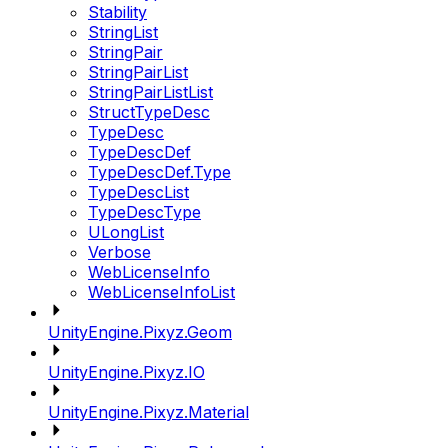
Stability
StringList
StringPair
StringPairList
StringPairListList
StructTypeDesc
TypeDesc
TypeDescDef
TypeDescDef.Type
TypeDescList
TypeDescType
ULongList
Verbose
WebLicenseInfo
WebLicenseInfoList
UnityEngine.Pixyz.Geom
UnityEngine.Pixyz.IO
UnityEngine.Pixyz.Material