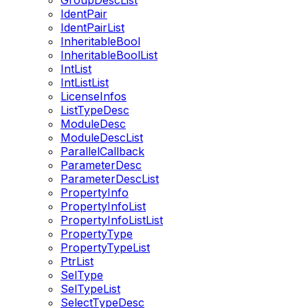
GroupDescList
IdentPair
IdentPairList
InheritableBool
InheritableBoolList
IntList
IntListList
LicenseInfos
ListTypeDesc
ModuleDesc
ModuleDescList
ParallelCallback
ParameterDesc
ParameterDescList
PropertyInfo
PropertyInfoList
PropertyInfoListList
PropertyType
PropertyTypeList
PtrList
SelType
SelTypeList
SelectTypeDesc