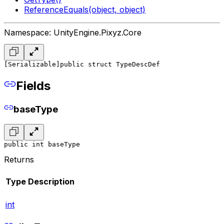
ReferenceEquals(object, object)
Namespace: UnityEngine.Pixyz.Core
[Serializable]
public struct TypeDescDef
Fields
baseType
public int baseType
Returns
Type
Description
int