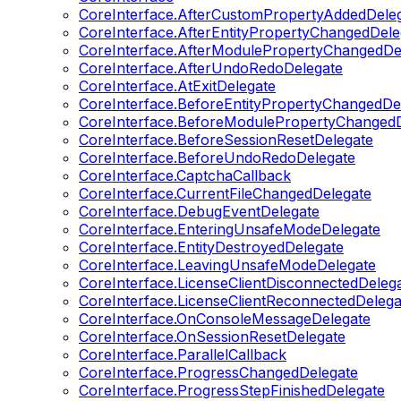
CoreInterface.AfterCustomPropertyAddedDele
CoreInterface.AfterEntityPropertyChangedDele
CoreInterface.AfterModulePropertyChangedDe
CoreInterface.AfterUndoRedoDelegate
CoreInterface.AtExitDelegate
CoreInterface.BeforeEntityPropertyChangedDe
CoreInterface.BeforeModulePropertyChangedD
CoreInterface.BeforeSessionResetDelegate
CoreInterface.BeforeUndoRedoDelegate
CoreInterface.CaptchaCallback
CoreInterface.CurrentFileChangedDelegate
CoreInterface.DebugEventDelegate
CoreInterface.EnteringUnsafeModeDelegate
CoreInterface.EntityDestroyedDelegate
CoreInterface.LeavingUnsafeModeDelegate
CoreInterface.LicenseClientDisconnectedDeleg
CoreInterface.LicenseClientReconnectedDelega
CoreInterface.OnConsoleMessageDelegate
CoreInterface.OnSessionResetDelegate
CoreInterface.ParallelCallback
CoreInterface.ProgressChangedDelegate
CoreInterface.ProgressStepFinishedDelegate