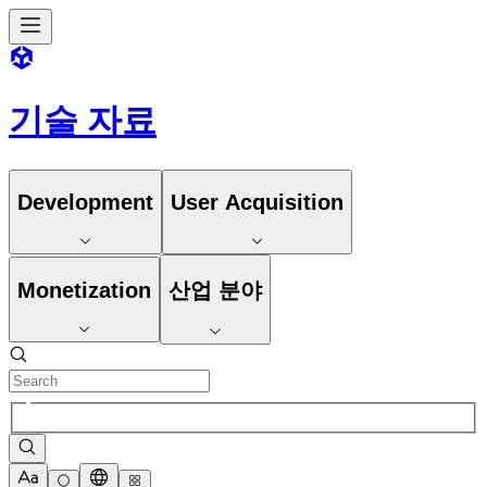
기술 자료
Development
User Acquisition
Monetization
산업 분야