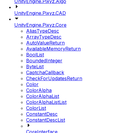
UnityEngine.Pixyz.Algo
UnityEngine.Pixyz.CAD
UnityEngine.Pixyz.Core
AliasTypeDesc
ArrayTypeDesc
AutoValueReturn
AvailableMemoryReturn
BoolList
BoundedInteger
ByteList
CaptchaCallback
CheckForUpdatesReturn
Color
ColorAlpha
ColorAlphaList
ColorAlphaListList
ColorList
ConstantDesc
ConstantDescList
CoreInterface