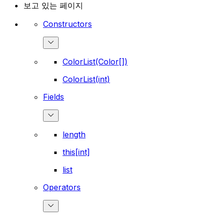
보고 있는 페이지
Constructors
ColorList(Color[])
ColorList(int)
Fields
length
this[int]
list
Operators