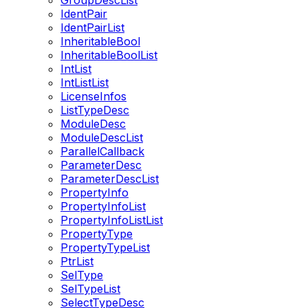
GroupDescList
IdentPair
IdentPairList
InheritableBool
InheritableBoolList
IntList
IntListList
LicenseInfos
ListTypeDesc
ModuleDesc
ModuleDescList
ParallelCallback
ParameterDesc
ParameterDescList
PropertyInfo
PropertyInfoList
PropertyInfoListList
PropertyType
PropertyTypeList
PtrList
SelType
SelTypeList
SelectTypeDesc