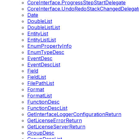
CoreInterface.ProgressStepStartDelegate
CoreInterface.UndoRedoStackChangedDelegat
Date
DoubleList
DoubleListList
EntityList
EntityListList
EnumPropertyInfo
EnumTypeDesc
EventDesc
EventDescList
Field
FieldList
FilePathList
Format
FormatList
FunctionDesc
FunctionDescList
GetInterfaceLoggerConfigurationReturn
GetLicenseErrorReturn
GetLicenseServerReturn
GroupDesc