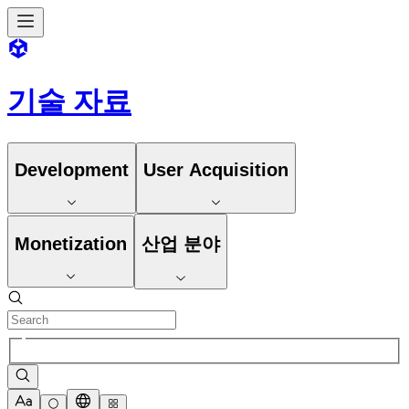
기술 자료
Development
User Acquisition
Monetization
산업 분야