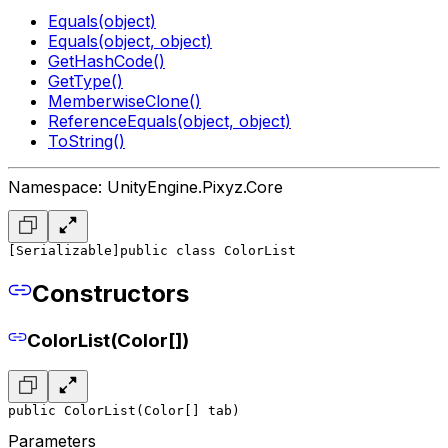
Equals(object)
Equals(object, object)
GetHashCode()
GetType()
MemberwiseClone()
ReferenceEquals(object, object)
ToString()
Namespace: UnityEngine.Pixyz.Core
[Serializable]
public class ColorList
Constructors
ColorList(Color[])
public ColorList(Color[] tab)
Parameters