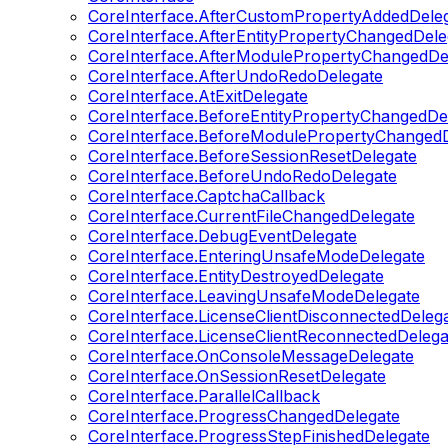
CoreInterface.AfterCustomPropertyAddedDele
CoreInterface.AfterEntityPropertyChangedDele
CoreInterface.AfterModulePropertyChangedDe
CoreInterface.AfterUndoRedoDelegate
CoreInterface.AtExitDelegate
CoreInterface.BeforeEntityPropertyChangedDe
CoreInterface.BeforeModulePropertyChangedD
CoreInterface.BeforeSessionResetDelegate
CoreInterface.BeforeUndoRedoDelegate
CoreInterface.CaptchaCallback
CoreInterface.CurrentFileChangedDelegate
CoreInterface.DebugEventDelegate
CoreInterface.EnteringUnsafeModeDelegate
CoreInterface.EntityDestroyedDelegate
CoreInterface.LeavingUnsafeModeDelegate
CoreInterface.LicenseClientDisconnectedDeleg
CoreInterface.LicenseClientReconnectedDelega
CoreInterface.OnConsoleMessageDelegate
CoreInterface.OnSessionResetDelegate
CoreInterface.ParallelCallback
CoreInterface.ProgressChangedDelegate
CoreInterface.ProgressStepFinishedDelegate