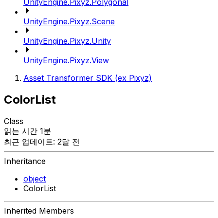
UnityEngine.Pixyz.Polygonal
UnityEngine.Pixyz.Scene
UnityEngine.Pixyz.Unity
UnityEngine.Pixyz.View
Asset Transformer SDK (ex Pixyz)
ColorList
Class
읽는 시간 1분
최근 업데이트: 2달 전
Inheritance
object
ColorList
Inherited Members