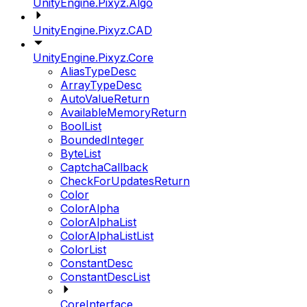
UnityEngine.Pixyz.Algo
UnityEngine.Pixyz.CAD
UnityEngine.Pixyz.Core
AliasTypeDesc
ArrayTypeDesc
AutoValueReturn
AvailableMemoryReturn
BoolList
BoundedInteger
ByteList
CaptchaCallback
CheckForUpdatesReturn
Color
ColorAlpha
ColorAlphaList
ColorAlphaListList
ColorList
ConstantDesc
ConstantDescList
CoreInterface