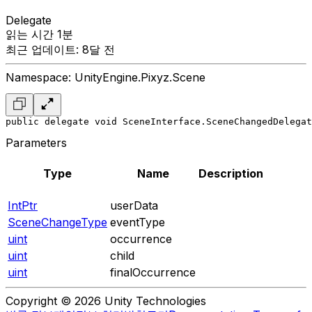
Delegate
읽는 시간 1분
최근 업데이트: 8달 전
Namespace: UnityEngine.Pixyz.Scene
public delegate void SceneInterface.SceneChangedDelega
Parameters
Type
Name
Description
IntPtr
userData
SceneChangeType
eventType
uint
occurrence
uint
child
uint
finalOccurrence
Copyright © 2026 Unity Technologies