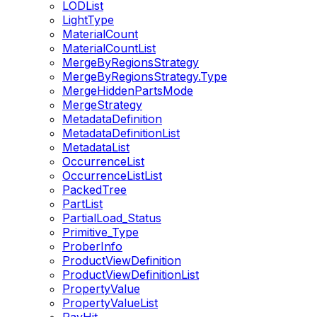
LODList
LightType
MaterialCount
MaterialCountList
MergeByRegionsStrategy
MergeByRegionsStrategy.Type
MergeHiddenPartsMode
MergeStrategy
MetadataDefinition
MetadataDefinitionList
MetadataList
OccurrenceList
OccurrenceListList
PackedTree
PartList
PartialLoad_Status
Primitive_Type
ProberInfo
ProductViewDefinition
ProductViewDefinitionList
PropertyValue
PropertyValueList