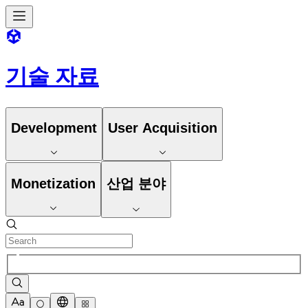
기술 자료
Development
User Acquisition
Monetization
산업 분야