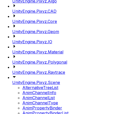
UnityEngine.Pixyz.Algo
UnityEngine.Pixyz.CAD
UnityEngine.Pixyz.Core
UnityEngine.Pixyz.Geom
UnityEngine.Pixyz.IO
UnityEngine.Pixyz.Material
UnityEngine.Pixyz.Polygonal
UnityEngine.Pixyz.Raytrace
UnityEngine.Pixyz.Scene
AlternativeTreeList
AnimChannelInfo
AnimChannelList
AnimChannelType
AnimPropertyBinder
AnimPropertyBinderList