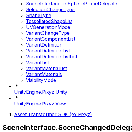
SceneInterface.onSphereProbeDelegate
SelectionChangeType
ShapeType
TessellatedShapeList
UVGenerationMode
VariantChangeType
VariantComponentList
VariantDefinition
VariantDefinitionList
VariantDefinitionListList
VariantList
VariantMaterialList
VariantMaterials
VisibilityMode
UnityEngine.Pixyz.Unity
UnityEngine.Pixyz.View
Asset Transformer SDK (ex Pixyz)
SceneInterface.SceneChangedDeleg