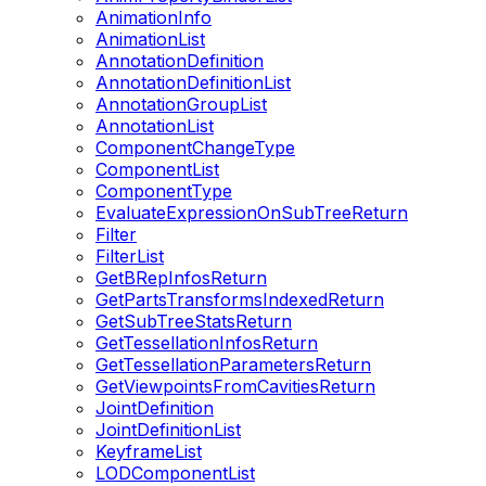
AnimationInfo
AnimationList
AnnotationDefinition
AnnotationDefinitionList
AnnotationGroupList
AnnotationList
ComponentChangeType
ComponentList
ComponentType
EvaluateExpressionOnSubTreeReturn
Filter
FilterList
GetBRepInfosReturn
GetPartsTransformsIndexedReturn
GetSubTreeStatsReturn
GetTessellationInfosReturn
GetTessellationParametersReturn
GetViewpointsFromCavitiesReturn
JointDefinition
JointDefinitionList
KeyframeList
LODComponentList