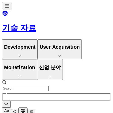
기술 자료
Development
User Acquisition
Monetization
산업 분야