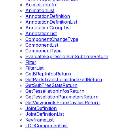
AnimationInfo
AnimationList
AnnotationDefinition
AnnotationDefinitionList
AnnotationGroupList
AnnotationList
ComponentChangeType
ComponentList
ComponentType
EvaluateExpressionOnSubTreeReturn
Filter
FilterList
GetBRepInfosReturn
GetPartsTransformsIndexedReturn
GetSubTreeStatsReturn
GetTessellationInfosReturn
GetTessellationParametersReturn
GetViewpointsFromCavitiesReturn
JointDefinition
JointDefinitionList
KeyframeList
LODComponentList