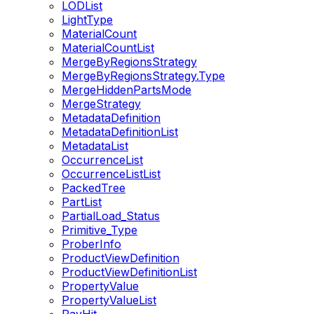
LODList
LightType
MaterialCount
MaterialCountList
MergeByRegionsStrategy
MergeByRegionsStrategy.Type
MergeHiddenPartsMode
MergeStrategy
MetadataDefinition
MetadataDefinitionList
MetadataList
OccurrenceList
OccurrenceListList
PackedTree
PartList
PartialLoad_Status
Primitive_Type
ProberInfo
ProductViewDefinition
ProductViewDefinitionList
PropertyValue
PropertyValueList