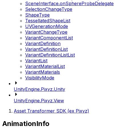
SceneInterface.onSphereProbeDelegate
SelectionChangeType
ShapeType
TessellatedShapeList
UVGenerationMode
VariantChangeType
VariantComponentList
VariantDefinition
VariantDefinitionList
VariantDefinitionListList
VariantList
VariantMaterialList
VariantMaterials
VisibilityMode
UnityEngine.Pixyz.Unity
UnityEngine.Pixyz.View
Asset Transformer SDK (ex Pixyz)
AnimationInfo