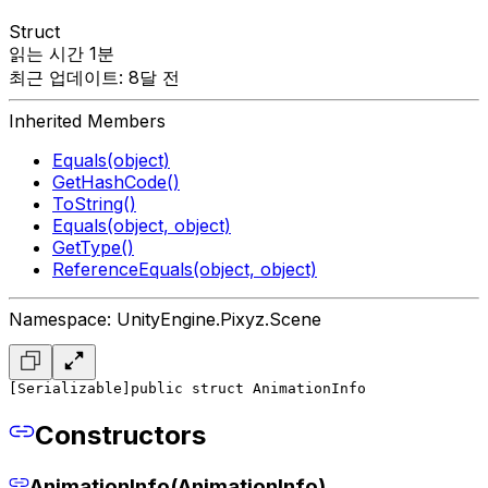
Struct
읽는 시간 1분
최근 업데이트: 8달 전
Inherited Members
Equals(object)
GetHashCode()
ToString()
Equals(object, object)
GetType()
ReferenceEquals(object, object)
Namespace: UnityEngine.Pixyz.Scene
[Serializable]
public struct AnimationInfo
Constructors
AnimationInfo(AnimationInfo)