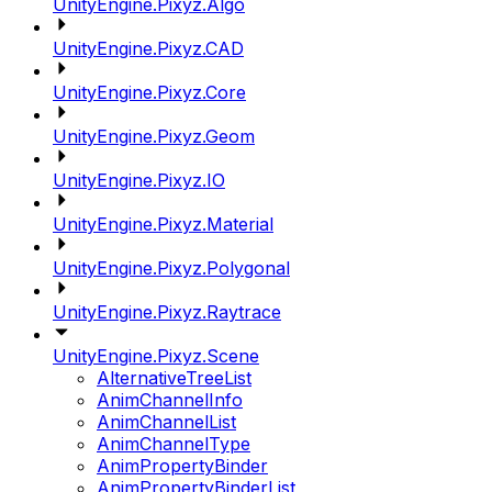
UnityEngine.Pixyz.Algo
UnityEngine.Pixyz.CAD
UnityEngine.Pixyz.Core
UnityEngine.Pixyz.Geom
UnityEngine.Pixyz.IO
UnityEngine.Pixyz.Material
UnityEngine.Pixyz.Polygonal
UnityEngine.Pixyz.Raytrace
UnityEngine.Pixyz.Scene
AlternativeTreeList
AnimChannelInfo
AnimChannelList
AnimChannelType
AnimPropertyBinder
AnimPropertyBinderList