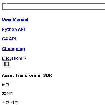
User Manual
Python API
C# API
Changelog
Discussions
Asset Transformer SDK
버전:
2026.1
지원 가능