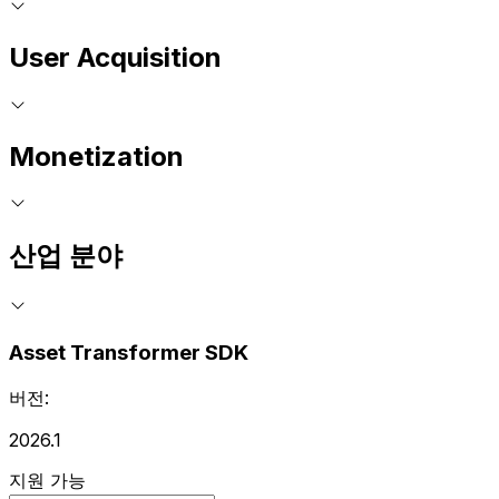
User Acquisition
Monetization
산업 분야
Asset Transformer SDK
버전:
2026.1
지원 가능