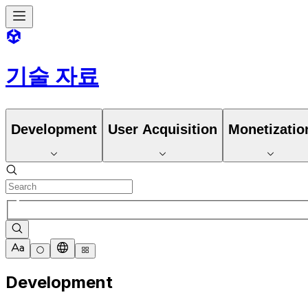
기술 자료
Development
User Acquisition
Monetizatio
Development