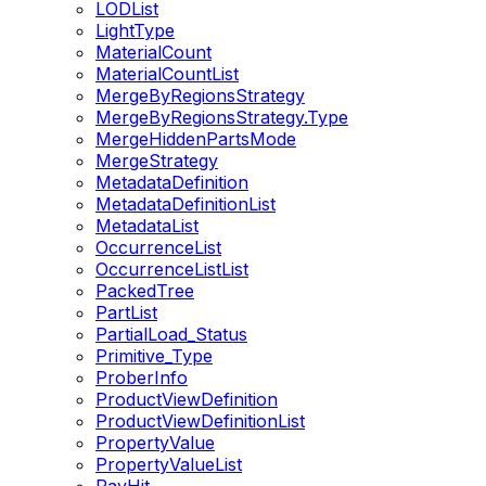
LODList
LightType
MaterialCount
MaterialCountList
MergeByRegionsStrategy
MergeByRegionsStrategy.Type
MergeHiddenPartsMode
MergeStrategy
MetadataDefinition
MetadataDefinitionList
MetadataList
OccurrenceList
OccurrenceListList
PackedTree
PartList
PartialLoad_Status
Primitive_Type
ProberInfo
ProductViewDefinition
ProductViewDefinitionList
PropertyValue
PropertyValueList