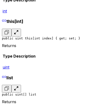
int
this[int]
public uint this[int index] { get; set; }
Returns
Type
Description
uint
list
public uint[] list
Returns