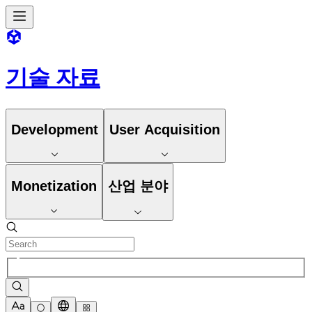
기술 자료
Development
User Acquisition
Monetization
산업 분야