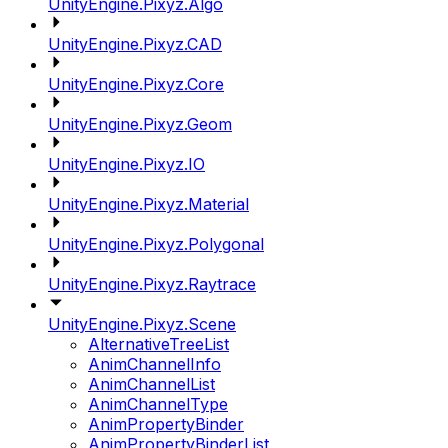
UnityEngine.Pixyz.Algo
UnityEngine.Pixyz.CAD
UnityEngine.Pixyz.Core
UnityEngine.Pixyz.Geom
UnityEngine.Pixyz.IO
UnityEngine.Pixyz.Material
UnityEngine.Pixyz.Polygonal
UnityEngine.Pixyz.Raytrace
UnityEngine.Pixyz.Scene
AlternativeTreeList
AnimChannelInfo
AnimChannelList
AnimChannelType
AnimPropertyBinder
AnimPropertyBinderList