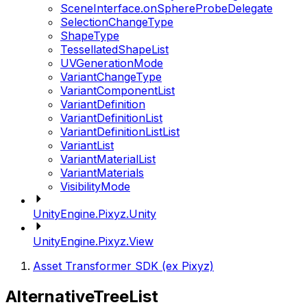
SceneInterface.onSphereProbeDelegate
SelectionChangeType
ShapeType
TessellatedShapeList
UVGenerationMode
VariantChangeType
VariantComponentList
VariantDefinition
VariantDefinitionList
VariantDefinitionListList
VariantList
VariantMaterialList
VariantMaterials
VisibilityMode
UnityEngine.Pixyz.Unity
UnityEngine.Pixyz.View
Asset Transformer SDK (ex Pixyz)
AlternativeTreeList