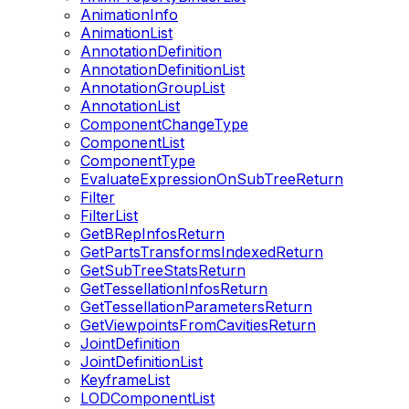
AnimationInfo
AnimationList
AnnotationDefinition
AnnotationDefinitionList
AnnotationGroupList
AnnotationList
ComponentChangeType
ComponentList
ComponentType
EvaluateExpressionOnSubTreeReturn
Filter
FilterList
GetBRepInfosReturn
GetPartsTransformsIndexedReturn
GetSubTreeStatsReturn
GetTessellationInfosReturn
GetTessellationParametersReturn
GetViewpointsFromCavitiesReturn
JointDefinition
JointDefinitionList
KeyframeList
LODComponentList