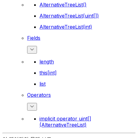
AlternativeTreeList()
AlternativeTreeList(uint[])
AlternativeTreeList(int)
Fields
length
this[int]
list
Operators
implicit operator uint[]
(AlternativeTreeList)