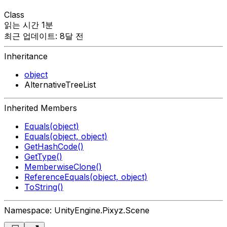
Class
읽는 시간 1분
최근 업데이트: 8달 전
Inheritance
object
AlternativeTreeList
Inherited Members
Equals(object)
Equals(object, object)
GetHashCode()
GetType()
MemberwiseClone()
ReferenceEquals(object, object)
ToString()
Namespace: UnityEngine.Pixyz.Scene