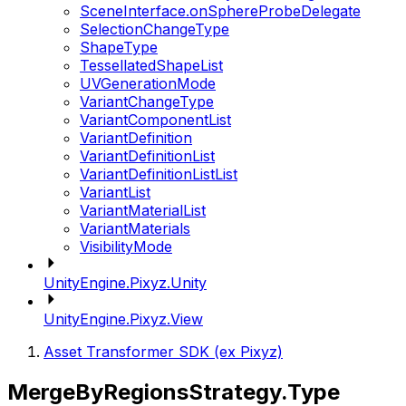
SceneInterface.onSphereProbeDelegate
SelectionChangeType
ShapeType
TessellatedShapeList
UVGenerationMode
VariantChangeType
VariantComponentList
VariantDefinition
VariantDefinitionList
VariantDefinitionListList
VariantList
VariantMaterialList
VariantMaterials
VisibilityMode
UnityEngine.Pixyz.Unity
UnityEngine.Pixyz.View
Asset Transformer SDK (ex Pixyz)
MergeByRegionsStrategy.Type