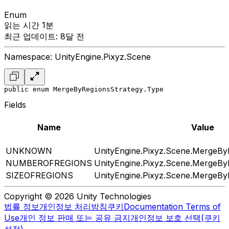
Enum
읽는 시간 1분
최근 업데이트: 8달 전
Namespace: UnityEngine.Pixyz.Scene
public enum MergeByRegionsStrategy.Type
Fields
Name
Value
UNKNOWN
UnityEngine.Pixyz.Scene.MergeBy
NUMBEROFREGIONS
UnityEngine.Pixyz.Scene.MergeBy
SIZEOFREGIONS
UnityEngine.Pixyz.Scene.MergeBy
Copyright © 2026 Unity Technologies
법률 정보
개인정보 처리방침
쿠키
Documentation Terms of
Use
개인 정보 판매 또는 공유 금지
개인정보 보호 선택(쿠키
설정)