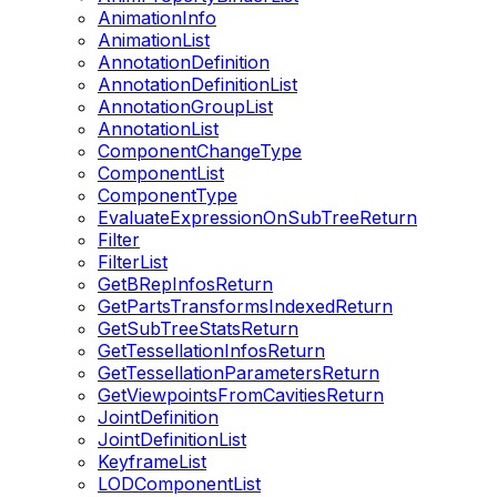
AnimationInfo
AnimationList
AnnotationDefinition
AnnotationDefinitionList
AnnotationGroupList
AnnotationList
ComponentChangeType
ComponentList
ComponentType
EvaluateExpressionOnSubTreeReturn
Filter
FilterList
GetBRepInfosReturn
GetPartsTransformsIndexedReturn
GetSubTreeStatsReturn
GetTessellationInfosReturn
GetTessellationParametersReturn
GetViewpointsFromCavitiesReturn
JointDefinition
JointDefinitionList
KeyframeList
LODComponentList