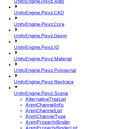
UnityEngine.Pixyz.Algo
UnityEngine.Pixyz.CAD
UnityEngine.Pixyz.Core
UnityEngine.Pixyz.Geom
UnityEngine.Pixyz.IO
UnityEngine.Pixyz.Material
UnityEngine.Pixyz.Polygonal
UnityEngine.Pixyz.Raytrace
UnityEngine.Pixyz.Scene
AlternativeTreeList
AnimChannelInfo
AnimChannelList
AnimChannelType
AnimPropertyBinder
AnimPropertyBinderList