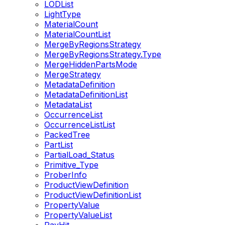
LODList
LightType
MaterialCount
MaterialCountList
MergeByRegionsStrategy
MergeByRegionsStrategy.Type
MergeHiddenPartsMode
MergeStrategy
MetadataDefinition
MetadataDefinitionList
MetadataList
OccurrenceList
OccurrenceListList
PackedTree
PartList
PartialLoad_Status
Primitive_Type
ProberInfo
ProductViewDefinition
ProductViewDefinitionList
PropertyValue
PropertyValueList