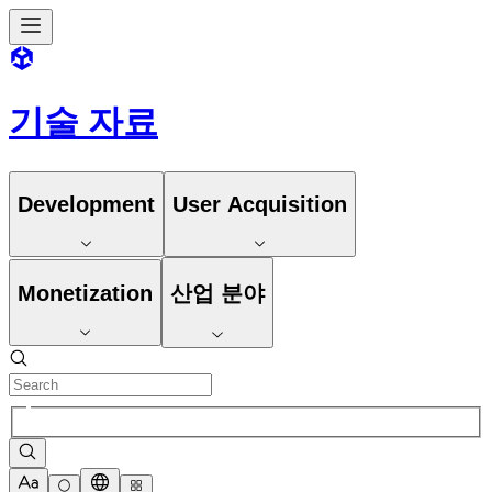
기술 자료
Development
User Acquisition
Monetization
산업 분야