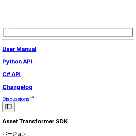
User Manual
Python API
C# API
Changelog
Discussions
Asset Transformer SDK
バージョン: