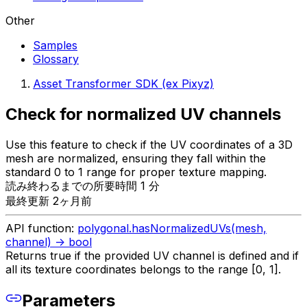
Other
Samples
Glossary
Asset Transformer SDK (ex Pixyz)
Check for normalized UV channels
Use this feature to check if the UV coordinates of a 3D
mesh are normalized, ensuring they fall within the
standard 0 to 1 range for proper texture mapping.
読み終わるまでの所要時間 1 分
最終更新 2ヶ月前
API function:
polygonal.hasNormalizedUVs(mesh,
channel) -> bool
Returns true if the provided UV channel is defined and if
all its texture coordinates belongs to the range [0, 1].
Parameters