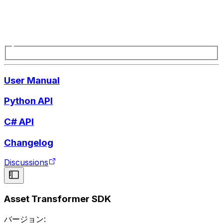
User Manual
Python API
C# API
Changelog
Discussions
Asset Transformer SDK
バージョン: