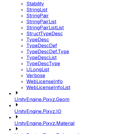
Stability
StringList
StringPair
StringPairList
StringPairListList
StructTypeDesc
TypeDesc
TypeDescDef
TypeDescDef.Type
TypeDescList
TypeDescType
ULongList
Verbose
WebLicenseInfo
WebLicenseInfoList
UnityEngine.Pixyz.Geom
UnityEngine.Pixyz.IO
UnityEngine.Pixyz.Material