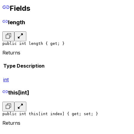
Fields
length
public int length { get; }
Returns
Type
Description
int
this[int]
public int this[int index] { get; set; }
Returns