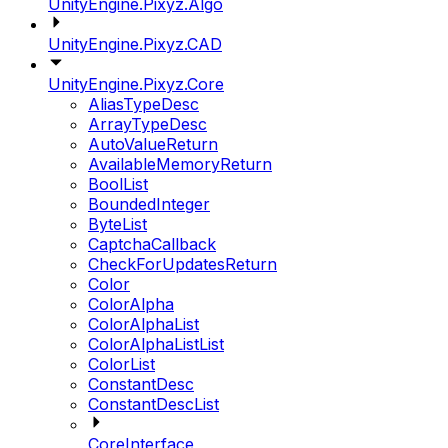
UnityEngine.Pixyz.Algo
UnityEngine.Pixyz.CAD
UnityEngine.Pixyz.Core
AliasTypeDesc
ArrayTypeDesc
AutoValueReturn
AvailableMemoryReturn
BoolList
BoundedInteger
ByteList
CaptchaCallback
CheckForUpdatesReturn
Color
ColorAlpha
ColorAlphaList
ColorAlphaListList
ColorList
ConstantDesc
ConstantDescList
CoreInterface