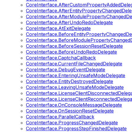
CoreInterface.AfterCustomPropertyAddedDele
CoreInterface.AfterEntityPropertyChangedDele
CoreInterface.AfterModulePropertyChangedDe
CoreInterface.AfterUndoRedoDelegate
CoreInterface.AtExitDelegate
CoreInterface.BeforeEntityPropertyChangedDe
CoreInterface.BeforeModulePropertyChangedD
CoreInterface.BeforeSessionResetDelegate
CoreInterface.BeforeUndoRedoDelegate
CoreInterface.CaptchaCallback
CoreInterface.CurrentFileChangedDelegate
CoreInterface.DebugEventDelegate
CoreInterface.EnteringUnsafeModeDelegate
CoreInterface.EntityDestroyedDelegate
CoreInterface.LeavingUnsafeModeDelegate
CoreInterface.LicenseClientDisconnectedDeleg
CoreInterface.LicenseClientReconnectedDelega
CoreInterface.OnConsoleMessageDelegate
CoreInterface.OnSessionResetDelegate
CoreInterface.ParallelCallback
CoreInterface.ProgressChangedDelegate
CoreInterface.ProgressStepFinishedDelegate