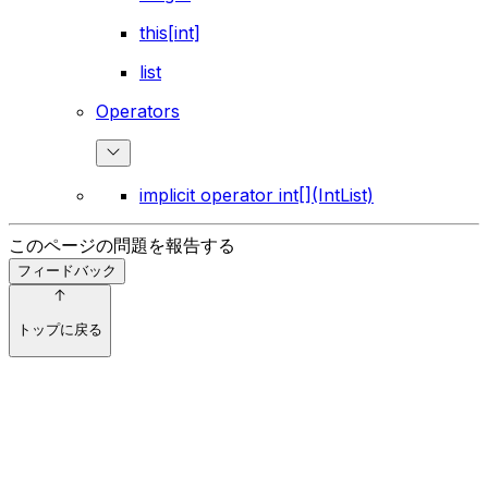
this[int]
list
Operators
implicit operator int[](IntList)
このページの問題を報告する
フィードバック
トップに戻る