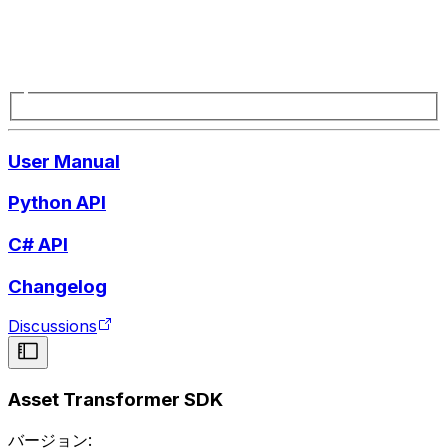
User Manual
Python API
C# API
Changelog
Discussions
Asset Transformer SDK
バージョン: