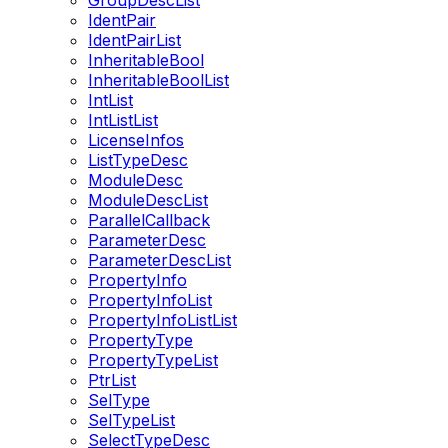
GroupDescList
IdentPair
IdentPairList
InheritableBool
InheritableBoolList
IntList
IntListList
LicenseInfos
ListTypeDesc
ModuleDesc
ModuleDescList
ParallelCallback
ParameterDesc
ParameterDescList
PropertyInfo
PropertyInfoList
PropertyInfoListList
PropertyType
PropertyTypeList
PtrList
SelType
SelTypeList
SelectTypeDesc