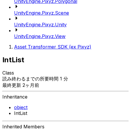
UnityEngine.Pixyz.Polygonal
UnityEngine.Pixyz.Scene
UnityEngine.Pixyz.Unity
UnityEngine.Pixyz.View
Asset Transformer SDK (ex Pixyz)
IntList
Class
読み終わるまでの所要時間 1 分
最終更新 2ヶ月前
Inheritance
object
IntList
Inherited Members