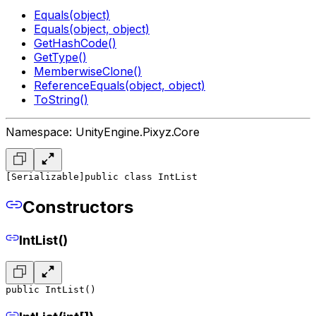
Equals(object)
Equals(object, object)
GetHashCode()
GetType()
MemberwiseClone()
ReferenceEquals(object, object)
ToString()
Namespace: UnityEngine.Pixyz.Core
[Serializable]
public class IntList
Constructors
IntList()
public IntList()