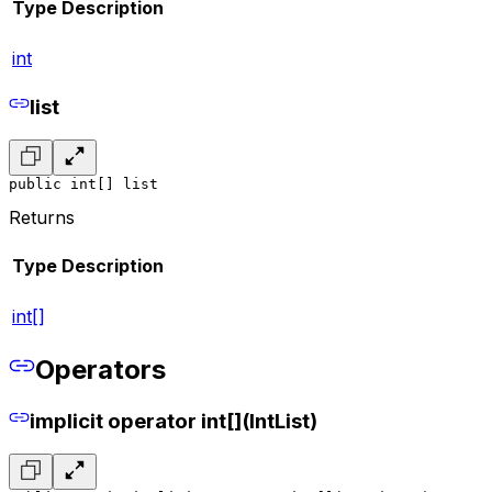
Type
Description
int
list
public int[] list
Returns
Type
Description
int[]
Operators
implicit operator int[](IntList)