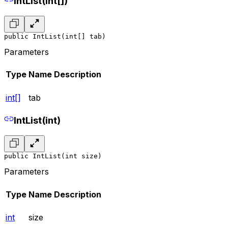
IntList(int[])
public IntList(int[] tab)
Parameters
Type
Name
Description
int[]
tab
IntList(int)
public IntList(int size)
Parameters
Type
Name
Description
int
size