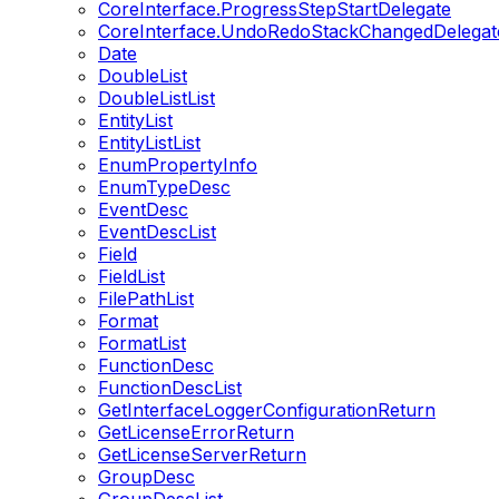
CoreInterface.ProgressStepStartDelegate
CoreInterface.UndoRedoStackChangedDelegat
Date
DoubleList
DoubleListList
EntityList
EntityListList
EnumPropertyInfo
EnumTypeDesc
EventDesc
EventDescList
Field
FieldList
FilePathList
Format
FormatList
FunctionDesc
FunctionDescList
GetInterfaceLoggerConfigurationReturn
GetLicenseErrorReturn
GetLicenseServerReturn
GroupDesc