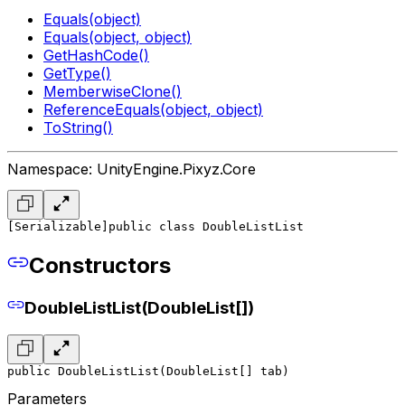
Equals(object)
Equals(object, object)
GetHashCode()
GetType()
MemberwiseClone()
ReferenceEquals(object, object)
ToString()
Namespace: UnityEngine.Pixyz.Core
[Serializable]
public class DoubleListList
Constructors
DoubleListList(DoubleList[])
public DoubleListList(DoubleList[] tab)
Parameters