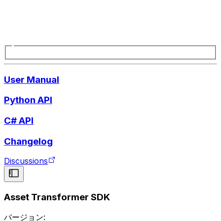
User Manual
Python API
C# API
Changelog
Discussions
Asset Transformer SDK
バージョン: