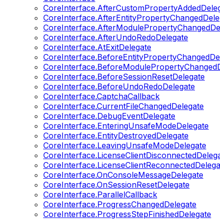
CoreInterface.AfterCustomPropertyAddedDele
CoreInterface.AfterEntityPropertyChangedDele
CoreInterface.AfterModulePropertyChangedDe
CoreInterface.AfterUndoRedoDelegate
CoreInterface.AtExitDelegate
CoreInterface.BeforeEntityPropertyChangedDe
CoreInterface.BeforeModulePropertyChangedD
CoreInterface.BeforeSessionResetDelegate
CoreInterface.BeforeUndoRedoDelegate
CoreInterface.CaptchaCallback
CoreInterface.CurrentFileChangedDelegate
CoreInterface.DebugEventDelegate
CoreInterface.EnteringUnsafeModeDelegate
CoreInterface.EntityDestroyedDelegate
CoreInterface.LeavingUnsafeModeDelegate
CoreInterface.LicenseClientDisconnectedDeleg
CoreInterface.LicenseClientReconnectedDelega
CoreInterface.OnConsoleMessageDelegate
CoreInterface.OnSessionResetDelegate
CoreInterface.ParallelCallback
CoreInterface.ProgressChangedDelegate
CoreInterface.ProgressStepFinishedDelegate