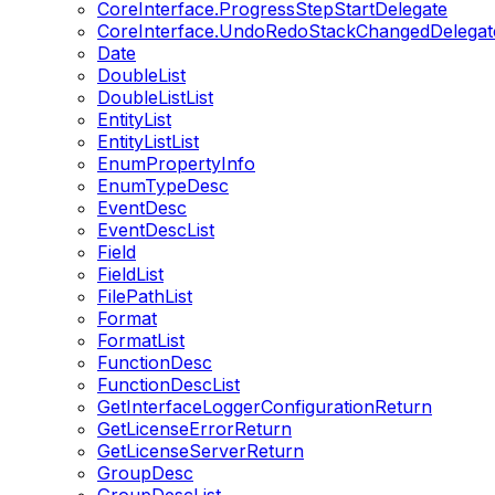
CoreInterface.ProgressStepStartDelegate
CoreInterface.UndoRedoStackChangedDelegat
Date
DoubleList
DoubleListList
EntityList
EntityListList
EnumPropertyInfo
EnumTypeDesc
EventDesc
EventDescList
Field
FieldList
FilePathList
Format
FormatList
FunctionDesc
FunctionDescList
GetInterfaceLoggerConfigurationReturn
GetLicenseErrorReturn
GetLicenseServerReturn
GroupDesc