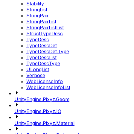
Stability
StringList
StringPair
StringPairList
StringPairListList
StructTypeDesc
TypeDesc
TypeDescDef
TypeDescDef.Type
TypeDescList
TypeDescType
ULongList
Verbose
WebLicenseInfo
WebLicenseInfoList
UnityEngine.Pixyz.Geom
UnityEngine.Pixyz.IO
UnityEngine.Pixyz.Material