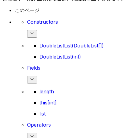
このページ
Constructors
DoubleListList(DoubleList[])
DoubleListList(int)
Fields
length
this[int]
list
Operators