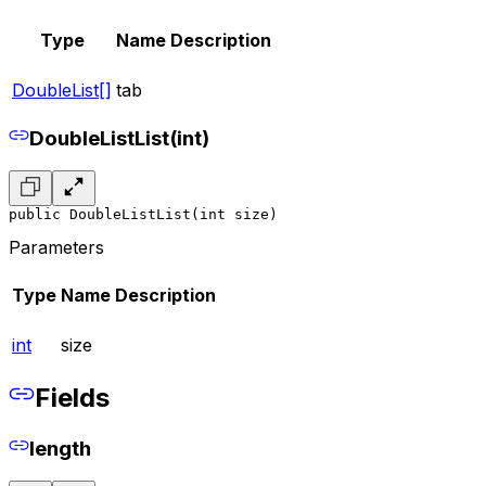
Type
Name
Description
DoubleList[]
tab
DoubleListList(int)
public DoubleListList(int size)
Parameters
Type
Name
Description
int
size
Fields
length