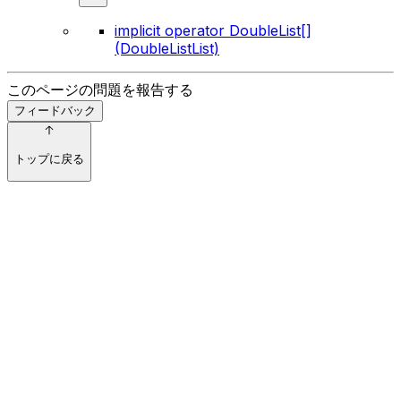
implicit operator DoubleList[]
(DoubleListList)
このページの問題を報告する
フィードバック
トップに戻る