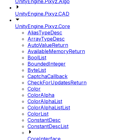
UnityEngine.Pixyz.Algo
UnityEngine.Pixyz.CAD
UnityEngine.Pixyz.Core
AliasTypeDesc
ArrayTypeDesc
AutoValueReturn
AvailableMemoryReturn
BoolList
BoundedInteger
ByteList
CaptchaCallback
CheckForUpdatesReturn
Color
ColorAlpha
ColorAlphaList
ColorAlphaListList
ColorList
ConstantDesc
ConstantDescList
CoreInterface