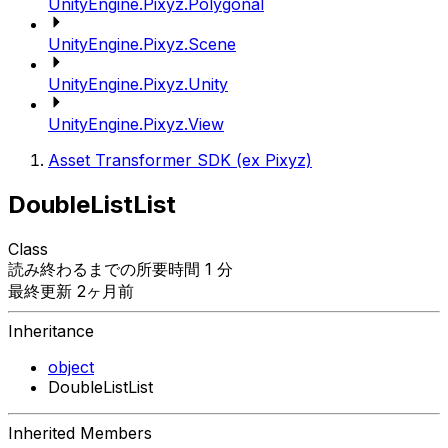
UnityEngine.Pixyz.Polygonal
UnityEngine.Pixyz.Scene
UnityEngine.Pixyz.Unity
UnityEngine.Pixyz.View
Asset Transformer SDK (ex Pixyz)
DoubleListList
Class
読み終わるまでの所要時間 1 分
最終更新 2ヶ月前
Inheritance
object
DoubleListList
Inherited Members