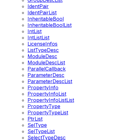
GroupDescList
IdentPair
IdentPairList
InheritableBool
InheritableBoolList
IntList
IntListList
LicenseInfos
ListTypeDesc
ModuleDesc
ModuleDescList
ParallelCallback
ParameterDesc
ParameterDescList
PropertyInfo
PropertyInfoList
PropertyInfoListList
PropertyType
PropertyTypeList
PtrList
SelType
SelTypeList
SelectTypeDesc