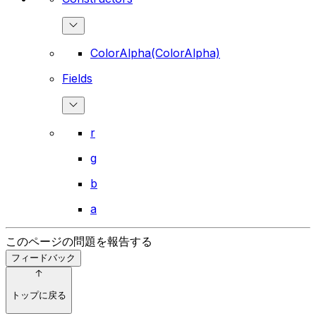
ColorAlpha(ColorAlpha)
Fields
r
g
b
a
このページの問題を報告する
フィードバック
トップに戻る