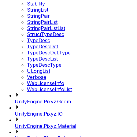
Stability
StringList
StringPair
StringPairList
StringPairListList
StructTypeDesc
TypeDesc
TypeDescDef
TypeDescDef.Type
TypeDescList
TypeDescType
ULongList
Verbose
WebLicenseInfo
WebLicenseInfoList
UnityEngine.Pixyz.Geom
UnityEngine.Pixyz.IO
UnityEngine.Pixyz.Material