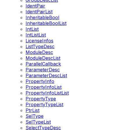
GroupDescList
IdentPair
IdentPairList
InheritableBool
InheritableBoolList
IntList
IntListList
LicenseInfos
ListTypeDesc
ModuleDesc
ModuleDescList
ParallelCallback
ParameterDesc
ParameterDescList
PropertyInfo
PropertyInfoList
PropertyInfoListList
PropertyType
PropertyTypeList
PtrList
SelType
SelTypeList
SelectTypeDesc