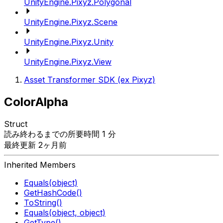
UnityEngine.Pixyz.Polygonal
UnityEngine.Pixyz.Scene
UnityEngine.Pixyz.Unity
UnityEngine.Pixyz.View
Asset Transformer SDK (ex Pixyz)
ColorAlpha
Struct
読み終わるまでの所要時間 1 分
最終更新 2ヶ月前
Inherited Members
Equals(object)
GetHashCode()
ToString()
Equals(object, object)
GetType()