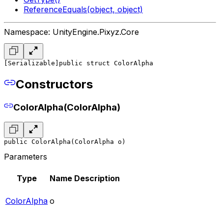
ReferenceEquals(object, object)
Namespace: UnityEngine.Pixyz.Core
[Serializable]
public struct ColorAlpha
Constructors
ColorAlpha(ColorAlpha)
public ColorAlpha(ColorAlpha o)
Parameters
Type
Name
Description
ColorAlpha
o