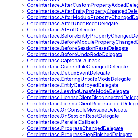
CoreInterface.AfterCustomPropertyAddedDele
CoreInterface.AfterEntityPropertyChangedDele
CoreInterface.AfterModulePropertyChangedDe
CoreInterface.AfterUndoRedoDelegate
CoreInterface.AtExitDelegate
CoreInterface.BeforeEntityPropertyChangedDe
CoreInterface.BeforeModulePropertyChangedD
CoreInterface.BeforeSessionResetDelegate
CoreInterface.BeforeUndoRedoDelegate
CoreInterface.CaptchaCallback
CoreInterface.CurrentFileChangedDelegate
CoreInterface.DebugEventDelegate
CoreInterface.EnteringUnsafeModeDelegate
CoreInterface.EntityDestroyedDelegate
CoreInterface.LeavingUnsafeModeDelegate
CoreInterface.LicenseClientDisconnectedDeleg
CoreInterface.LicenseClientReconnectedDelega
CoreInterface.OnConsoleMessageDelegate
CoreInterface.OnSessionResetDelegate
CoreInterface.ParallelCallback
CoreInterface.ProgressChangedDelegate
CoreInterface.ProgressStepFinishedDelegate