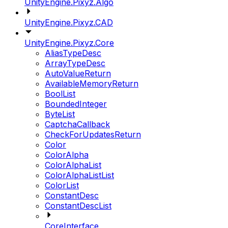
UnityEngine.Pixyz.Algo
UnityEngine.Pixyz.CAD
UnityEngine.Pixyz.Core
AliasTypeDesc
ArrayTypeDesc
AutoValueReturn
AvailableMemoryReturn
BoolList
BoundedInteger
ByteList
CaptchaCallback
CheckForUpdatesReturn
Color
ColorAlpha
ColorAlphaList
ColorAlphaListList
ColorList
ConstantDesc
ConstantDescList
CoreInterface