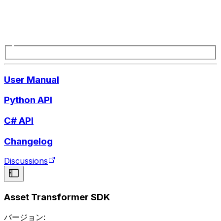
User Manual
Python API
C# API
Changelog
Discussions
Asset Transformer SDK
バージョン: