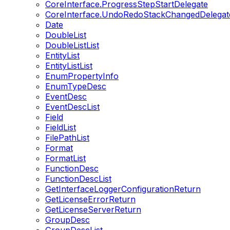
CoreInterface.ProgressStepStartDelegate
CoreInterface.UndoRedoStackChangedDelegat
Date
DoubleList
DoubleListList
EntityList
EntityListList
EnumPropertyInfo
EnumTypeDesc
EventDesc
EventDescList
Field
FieldList
FilePathList
Format
FormatList
FunctionDesc
FunctionDescList
GetInterfaceLoggerConfigurationReturn
GetLicenseErrorReturn
GetLicenseServerReturn
GroupDesc