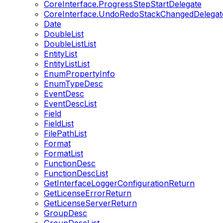
CoreInterface.ProgressStepStartDelegate
CoreInterface.UndoRedoStackChangedDelegat
Date
DoubleList
DoubleListList
EntityList
EntityListList
EnumPropertyInfo
EnumTypeDesc
EventDesc
EventDescList
Field
FieldList
FilePathList
Format
FormatList
FunctionDesc
FunctionDescList
GetInterfaceLoggerConfigurationReturn
GetLicenseErrorReturn
GetLicenseServerReturn
GroupDesc