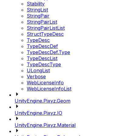
Stability
StringList
StringPair
StringPairList
StringPairListList
StructTypeDesc
TypeDesc
TypeDescDef
TypeDescDef.Type
TypeDescList
TypeDescType
ULongList
Verbose
WebLicenseInfo
WebLicenseInfoList
UnityEngine.Pixyz.Geom
UnityEngine.Pixyz.IO
UnityEngine.Pixyz.Material