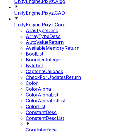
UnityEngine.Pixyz.Algo
UnityEngine.Pixyz.CAD
UnityEngine.Pixyz.Core
AliasTypeDesc
ArrayTypeDesc
AutoValueReturn
AvailableMemoryReturn
BoolList
BoundedInteger
ByteList
CaptchaCallback
CheckForUpdatesReturn
Color
ColorAlpha
ColorAlphaList
ColorAlphaListList
ColorList
ConstantDesc
ConstantDescList
CoreInterface