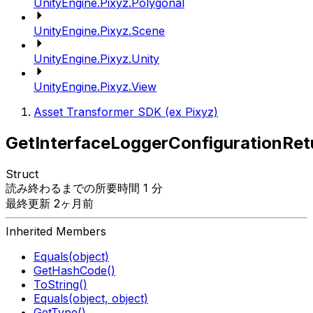
UnityEngine.Pixyz.Polygonal
UnityEngine.Pixyz.Scene
UnityEngine.Pixyz.Unity
UnityEngine.Pixyz.View
Asset Transformer SDK (ex Pixyz)
GetInterfaceLoggerConfigurationRet
Struct
読み終わるまでの所要時間 1 分
最終更新 2ヶ月前
Inherited Members
Equals(object)
GetHashCode()
ToString()
Equals(object, object)
GetType()