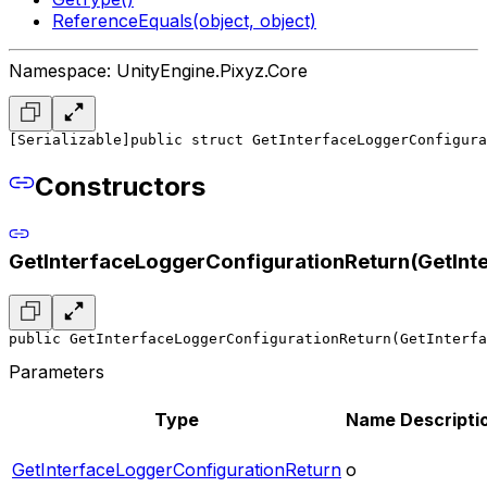
ReferenceEquals(object, object)
Namespace: UnityEngine.Pixyz.Core
[Serializable]
public struct GetInterfaceLoggerConfigura
Constructors
GetInterfaceLoggerConfigurationReturn(GetInt
public GetInterfaceLoggerConfigurationReturn(GetInterfa
Parameters
Type
Name
Descripti
GetInterfaceLoggerConfigurationReturn
o