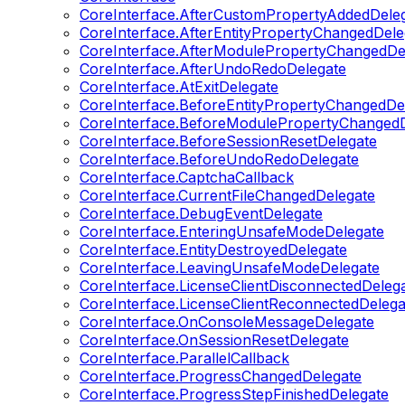
CoreInterface.AfterCustomPropertyAddedDele
CoreInterface.AfterEntityPropertyChangedDele
CoreInterface.AfterModulePropertyChangedDe
CoreInterface.AfterUndoRedoDelegate
CoreInterface.AtExitDelegate
CoreInterface.BeforeEntityPropertyChangedDe
CoreInterface.BeforeModulePropertyChangedD
CoreInterface.BeforeSessionResetDelegate
CoreInterface.BeforeUndoRedoDelegate
CoreInterface.CaptchaCallback
CoreInterface.CurrentFileChangedDelegate
CoreInterface.DebugEventDelegate
CoreInterface.EnteringUnsafeModeDelegate
CoreInterface.EntityDestroyedDelegate
CoreInterface.LeavingUnsafeModeDelegate
CoreInterface.LicenseClientDisconnectedDeleg
CoreInterface.LicenseClientReconnectedDelega
CoreInterface.OnConsoleMessageDelegate
CoreInterface.OnSessionResetDelegate
CoreInterface.ParallelCallback
CoreInterface.ProgressChangedDelegate
CoreInterface.ProgressStepFinishedDelegate