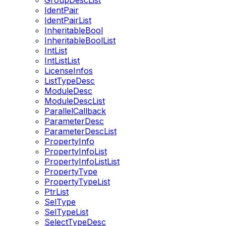
GroupDescList
IdentPair
IdentPairList
InheritableBool
InheritableBoolList
IntList
IntListList
LicenseInfos
ListTypeDesc
ModuleDesc
ModuleDescList
ParallelCallback
ParameterDesc
ParameterDescList
PropertyInfo
PropertyInfoList
PropertyInfoListList
PropertyType
PropertyTypeList
PtrList
SelType
SelTypeList
SelectTypeDesc