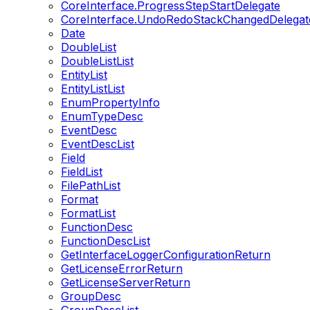
CoreInterface.ProgressStepStartDelegate
CoreInterface.UndoRedoStackChangedDelegat
Date
DoubleList
DoubleListList
EntityList
EntityListList
EnumPropertyInfo
EnumTypeDesc
EventDesc
EventDescList
Field
FieldList
FilePathList
Format
FormatList
FunctionDesc
FunctionDescList
GetInterfaceLoggerConfigurationReturn
GetLicenseErrorReturn
GetLicenseServerReturn
GroupDesc