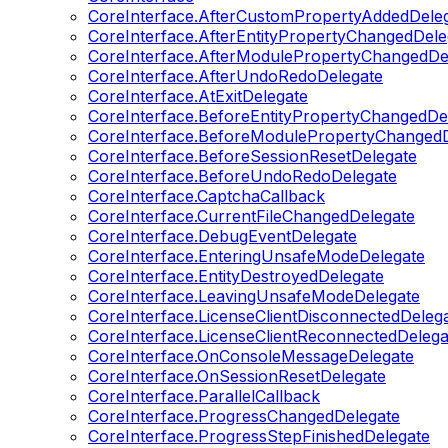
CoreInterface.AfterCustomPropertyAddedDele
CoreInterface.AfterEntityPropertyChangedDele
CoreInterface.AfterModulePropertyChangedDe
CoreInterface.AfterUndoRedoDelegate
CoreInterface.AtExitDelegate
CoreInterface.BeforeEntityPropertyChangedDe
CoreInterface.BeforeModulePropertyChangedD
CoreInterface.BeforeSessionResetDelegate
CoreInterface.BeforeUndoRedoDelegate
CoreInterface.CaptchaCallback
CoreInterface.CurrentFileChangedDelegate
CoreInterface.DebugEventDelegate
CoreInterface.EnteringUnsafeModeDelegate
CoreInterface.EntityDestroyedDelegate
CoreInterface.LeavingUnsafeModeDelegate
CoreInterface.LicenseClientDisconnectedDeleg
CoreInterface.LicenseClientReconnectedDelega
CoreInterface.OnConsoleMessageDelegate
CoreInterface.OnSessionResetDelegate
CoreInterface.ParallelCallback
CoreInterface.ProgressChangedDelegate
CoreInterface.ProgressStepFinishedDelegate