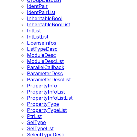
GroupDescList
IdentPair
IdentPairList
InheritableBool
InheritableBoolList
IntList
IntListList
LicenseInfos
ListTypeDesc
ModuleDesc
ModuleDescList
ParallelCallback
ParameterDesc
ParameterDescList
PropertyInfo
PropertyInfoList
PropertyInfoListList
PropertyType
PropertyTypeList
PtrList
SelType
SelTypeList
SelectTypeDesc