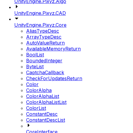
UnityEngine.Pixyz.Algo
UnityEngine.Pixyz.CAD
UnityEngine.Pixyz.Core
AliasTypeDesc
ArrayTypeDesc
AutoValueReturn
AvailableMemoryReturn
BoolList
BoundedInteger
ByteList
CaptchaCallback
CheckForUpdatesReturn
Color
ColorAlpha
ColorAlphaList
ColorAlphaListList
ColorList
ConstantDesc
ConstantDescList
CoreInterface