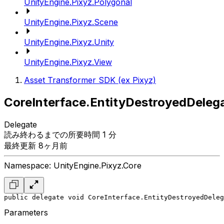
UnityEngine.Pixyz.Polygonal
UnityEngine.Pixyz.Scene
UnityEngine.Pixyz.Unity
UnityEngine.Pixyz.View
Asset Transformer SDK (ex Pixyz)
CoreInterface.EntityDestroyedDeleg
Delegate
読み終わるまでの所要時間 1 分
最終更新 8ヶ月前
Namespace: UnityEngine.Pixyz.Core
public delegate void CoreInterface.EntityDestroyedDeleg
Parameters