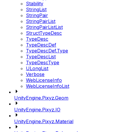
Stability
StringList
StringPair
StringPairList
StringPairListList
StructTypeDesc
TypeDesc
TypeDescDef
TypeDescDef.Type
TypeDescList
TypeDescType
ULongList
Verbose
WebLicenseInfo
WebLicenseInfoList
UnityEngine.Pixyz.Geom
UnityEngine.Pixyz.IO
UnityEngine.Pixyz.Material