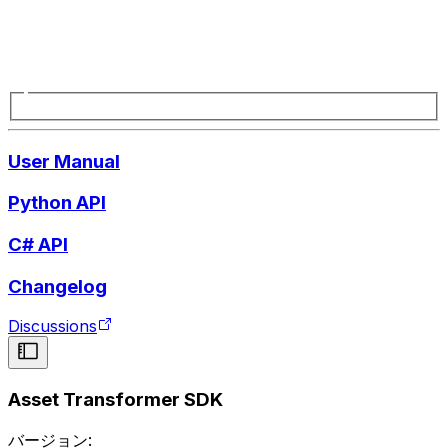
User Manual
Python API
C# API
Changelog
Discussions
Asset Transformer SDK
バージョン: