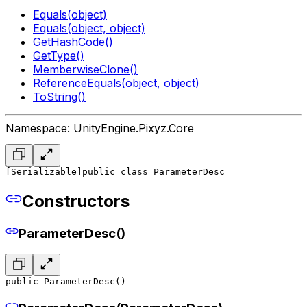
Equals(object)
Equals(object, object)
GetHashCode()
GetType()
MemberwiseClone()
ReferenceEquals(object, object)
ToString()
Namespace: UnityEngine.Pixyz.Core
[Serializable]
public class ParameterDesc
Constructors
ParameterDesc()
public ParameterDesc()