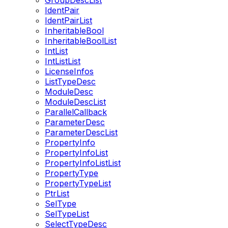
GroupDescList
IdentPair
IdentPairList
InheritableBool
InheritableBoolList
IntList
IntListList
LicenseInfos
ListTypeDesc
ModuleDesc
ModuleDescList
ParallelCallback
ParameterDesc
ParameterDescList
PropertyInfo
PropertyInfoList
PropertyInfoListList
PropertyType
PropertyTypeList
PtrList
SelType
SelTypeList
SelectTypeDesc