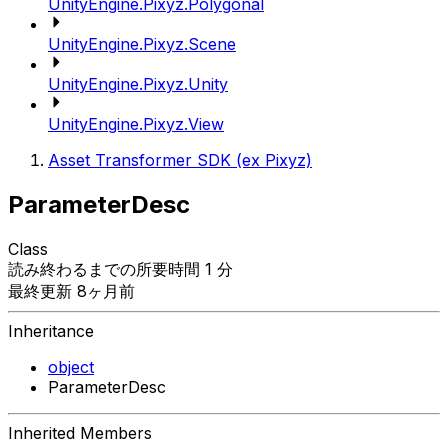
UnityEngine.Pixyz.Polygonal
UnityEngine.Pixyz.Scene
UnityEngine.Pixyz.Unity
UnityEngine.Pixyz.View
Asset Transformer SDK (ex Pixyz)
ParameterDesc
Class
読み終わるまでの所要時間 1 分
最終更新 8ヶ月前
Inheritance
object
ParameterDesc
Inherited Members