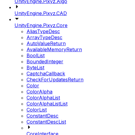
UnityEngine.Pixyz.Algo
UnityEngine.Pixyz.CAD
UnityEngine.Pixyz.Core
AliasTypeDesc
ArrayTypeDesc
AutoValueReturn
AvailableMemoryReturn
BoolList
BoundedInteger
ByteList
CaptchaCallback
CheckForUpdatesReturn
Color
ColorAlpha
ColorAlphaList
ColorAlphaListList
ColorList
ConstantDesc
ConstantDescList
CoreInterface