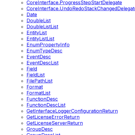
CoreInterface.ProgressStepStartDelegate
CoreInterface.UndoRedoStackChangedDelegat
Date
DoubleList
DoubleListList
EntityList
EntityListList
EnumPropertyInfo
EnumTypeDesc
EventDesc
EventDescList
Field
FieldList
FilePathList
Format
FormatList
FunctionDesc
FunctionDescList
GetInterfaceLoggerConfigurationReturn
GetLicenseErrorReturn
GetLicenseServerReturn
GroupDesc