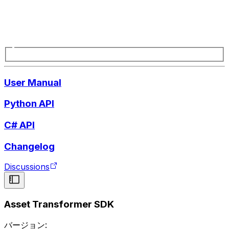
User Manual
Python API
C# API
Changelog
Discussions
Asset Transformer SDK
バージョン: