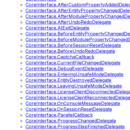
CoreInterface.AfterCustomPropertyAddedDele
CoreInterface.AfterEntityPropertyChangedDele
CoreInterface.AfterModulePropertyChangedDe
CoreInterface.AfterUndoRedoDelegate
CoreInterface.AtExitDelegate
CoreInterface.BeforeEntityPropertyChangedDe
CoreInterface.BeforeModulePropertyChangedD
CoreInterface.BeforeSessionResetDelegate
CoreInterface.BeforeUndoRedoDelegate
CoreInterface.CaptchaCallback
CoreInterface.CurrentFileChangedDelegate
CoreInterface.DebugEventDelegate
CoreInterface.EnteringUnsafeModeDelegate
CoreInterface.EntityDestroyedDelegate
CoreInterface.LeavingUnsafeModeDelegate
CoreInterface.LicenseClientDisconnectedDeleg
CoreInterface.LicenseClientReconnectedDelega
CoreInterface.OnConsoleMessageDelegate
CoreInterface.OnSessionResetDelegate
CoreInterface.ParallelCallback
CoreInterface.ProgressChangedDelegate
CoreInterface.ProgressStepFinishedDelegate