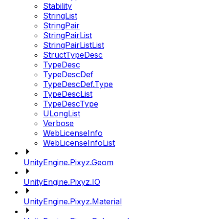
Stability
StringList
StringPair
StringPairList
StringPairListList
StructTypeDesc
TypeDesc
TypeDescDef
TypeDescDef.Type
TypeDescList
TypeDescType
ULongList
Verbose
WebLicenseInfo
WebLicenseInfoList
UnityEngine.Pixyz.Geom
UnityEngine.Pixyz.IO
UnityEngine.Pixyz.Material