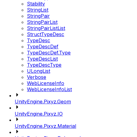
Stability
StringList
StringPair
StringPairList
StringPairListList
StructTypeDesc
TypeDesc
TypeDescDef
TypeDescDef.Type
TypeDescList
TypeDescType
ULongList
Verbose
WebLicenseInfo
WebLicenseInfoList
UnityEngine.Pixyz.Geom
UnityEngine.Pixyz.IO
UnityEngine.Pixyz.Material