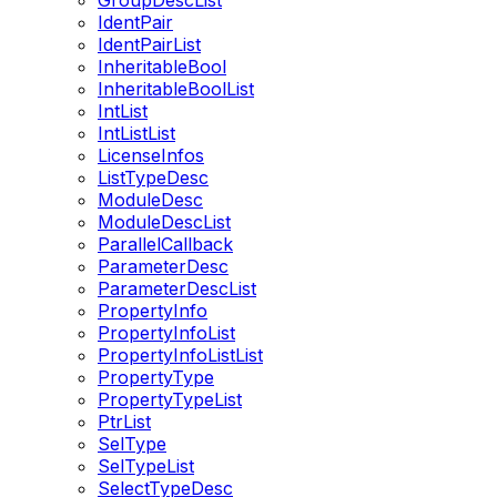
GroupDescList
IdentPair
IdentPairList
InheritableBool
InheritableBoolList
IntList
IntListList
LicenseInfos
ListTypeDesc
ModuleDesc
ModuleDescList
ParallelCallback
ParameterDesc
ParameterDescList
PropertyInfo
PropertyInfoList
PropertyInfoListList
PropertyType
PropertyTypeList
PtrList
SelType
SelTypeList
SelectTypeDesc