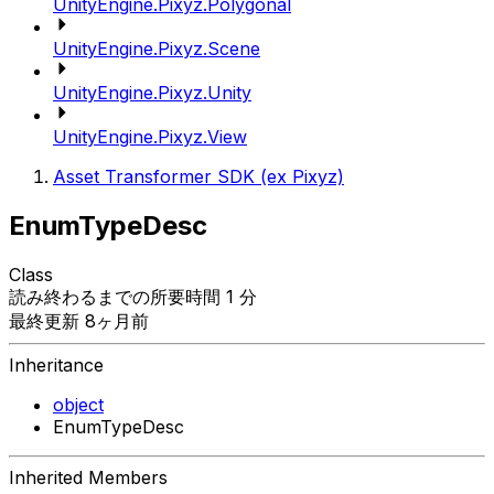
UnityEngine.Pixyz.Polygonal
UnityEngine.Pixyz.Scene
UnityEngine.Pixyz.Unity
UnityEngine.Pixyz.View
Asset Transformer SDK (ex Pixyz)
EnumTypeDesc
Class
読み終わるまでの所要時間 1 分
最終更新 8ヶ月前
Inheritance
object
EnumTypeDesc
Inherited Members