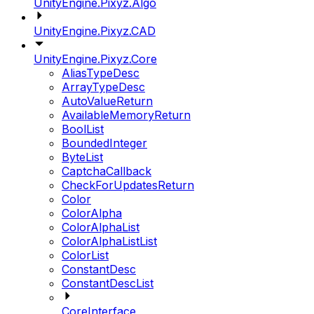
UnityEngine.Pixyz.Algo
UnityEngine.Pixyz.CAD
UnityEngine.Pixyz.Core
AliasTypeDesc
ArrayTypeDesc
AutoValueReturn
AvailableMemoryReturn
BoolList
BoundedInteger
ByteList
CaptchaCallback
CheckForUpdatesReturn
Color
ColorAlpha
ColorAlphaList
ColorAlphaListList
ColorList
ConstantDesc
ConstantDescList
CoreInterface