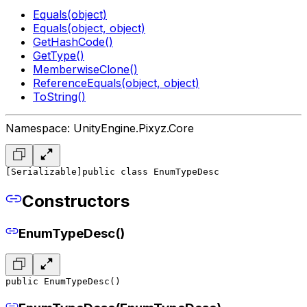
Equals(object)
Equals(object, object)
GetHashCode()
GetType()
MemberwiseClone()
ReferenceEquals(object, object)
ToString()
Namespace: UnityEngine.Pixyz.Core
[Serializable]
public class EnumTypeDesc
Constructors
EnumTypeDesc()
public EnumTypeDesc()