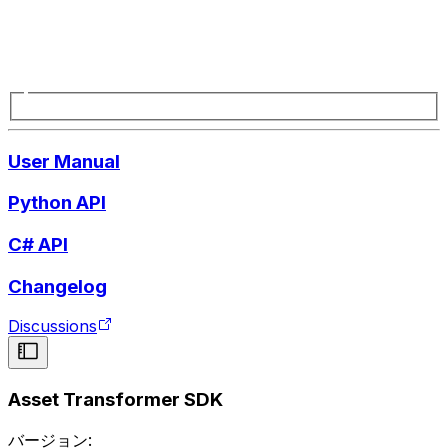
User Manual
Python API
C# API
Changelog
Discussions
Asset Transformer SDK
バージョン: