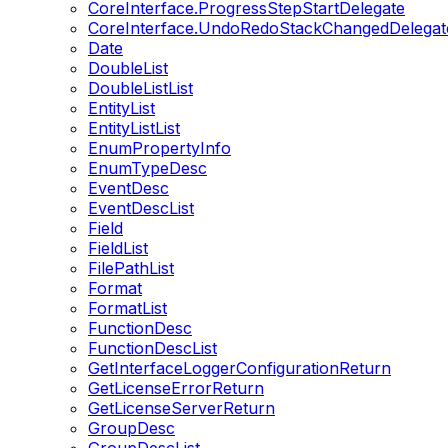
CoreInterface.ProgressStepStartDelegate
CoreInterface.UndoRedoStackChangedDelegat
Date
DoubleList
DoubleListList
EntityList
EntityListList
EnumPropertyInfo
EnumTypeDesc
EventDesc
EventDescList
Field
FieldList
FilePathList
Format
FormatList
FunctionDesc
FunctionDescList
GetInterfaceLoggerConfigurationReturn
GetLicenseErrorReturn
GetLicenseServerReturn
GroupDesc