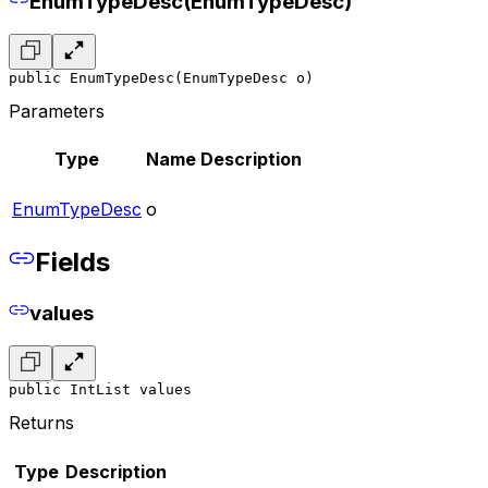
EnumTypeDesc(EnumTypeDesc)
public EnumTypeDesc(EnumTypeDesc o)
Parameters
Type
Name
Description
EnumTypeDesc
o
Fields
values
public IntList values
Returns
Type
Description