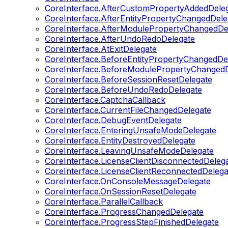
CoreInterface.AfterCustomPropertyAddedDele
CoreInterface.AfterEntityPropertyChangedDele
CoreInterface.AfterModulePropertyChangedDe
CoreInterface.AfterUndoRedoDelegate
CoreInterface.AtExitDelegate
CoreInterface.BeforeEntityPropertyChangedDe
CoreInterface.BeforeModulePropertyChangedD
CoreInterface.BeforeSessionResetDelegate
CoreInterface.BeforeUndoRedoDelegate
CoreInterface.CaptchaCallback
CoreInterface.CurrentFileChangedDelegate
CoreInterface.DebugEventDelegate
CoreInterface.EnteringUnsafeModeDelegate
CoreInterface.EntityDestroyedDelegate
CoreInterface.LeavingUnsafeModeDelegate
CoreInterface.LicenseClientDisconnectedDeleg
CoreInterface.LicenseClientReconnectedDelega
CoreInterface.OnConsoleMessageDelegate
CoreInterface.OnSessionResetDelegate
CoreInterface.ParallelCallback
CoreInterface.ProgressChangedDelegate
CoreInterface.ProgressStepFinishedDelegate