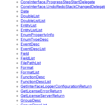
CoreInterface.ProgressStepStartDelegate
CoreInterface.UndoRedoStackChangedDelegat
Date
DoubleList
DoubleListList
EntityList
EntityListList
EnumPropertyInfo
EnumTypeDesc
EventDesc
EventDescList
Field
FieldList
FilePathList
Format
FormatList
FunctionDesc
FunctionDescList
GetInterfaceLoggerConfigurationReturn
GetLicenseErrorReturn
GetLicenseServerReturn
GroupDesc