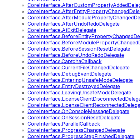
CoreInterface.AfterCustomPropertyAddedDele
CoreInterface.AfterEntityPropertyChangedDele
CoreInterface.AfterModulePropertyChangedDe
CoreInterface.AfterUndoRedoDelegate
CoreInterface.AtExitDelegate
CoreInterface.BeforeEntityPropertyChangedDe
CoreInterface.BeforeModulePropertyChangedD
CoreInterface.BeforeSessionResetDelegate
CoreInterface.BeforeUndoRedoDelegate
CoreInterface.CaptchaCallback
CoreInterface.CurrentFileChangedDelegate
CoreInterface.DebugEventDelegate
CoreInterface.EnteringUnsafeModeDelegate
CoreInterface.EntityDestroyedDelegate
CoreInterface.LeavingUnsafeModeDelegate
CoreInterface.LicenseClientDisconnectedDeleg
CoreInterface.LicenseClientReconnectedDelega
CoreInterface.OnConsoleMessageDelegate
CoreInterface.OnSessionResetDelegate
CoreInterface.ParallelCallback
CoreInterface.ProgressChangedDelegate
CoreInterface.ProgressStepFinishedDelegate