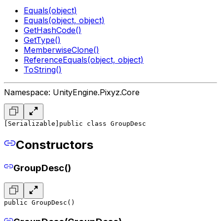
Equals(object)
Equals(object, object)
GetHashCode()
GetType()
MemberwiseClone()
ReferenceEquals(object, object)
ToString()
Namespace: UnityEngine.Pixyz.Core
[Serializable]
public class GroupDesc
Constructors
GroupDesc()
public GroupDesc()