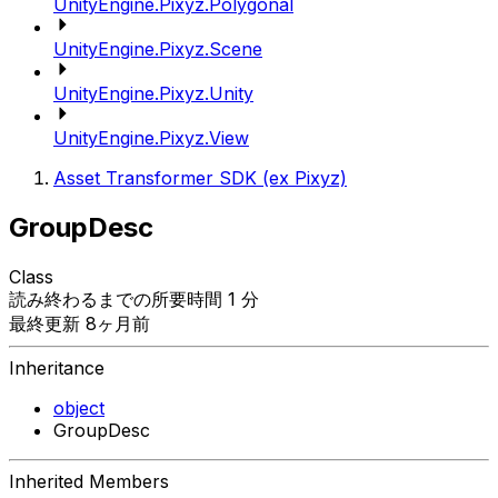
UnityEngine.Pixyz.Polygonal
UnityEngine.Pixyz.Scene
UnityEngine.Pixyz.Unity
UnityEngine.Pixyz.View
Asset Transformer SDK (ex Pixyz)
GroupDesc
Class
読み終わるまでの所要時間 1 分
最終更新 8ヶ月前
Inheritance
object
GroupDesc
Inherited Members