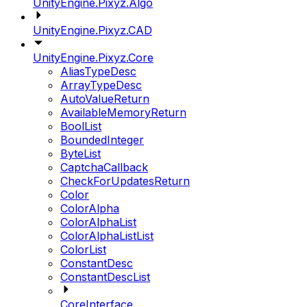
UnityEngine.Pixyz.Algo
UnityEngine.Pixyz.CAD
UnityEngine.Pixyz.Core
AliasTypeDesc
ArrayTypeDesc
AutoValueReturn
AvailableMemoryReturn
BoolList
BoundedInteger
ByteList
CaptchaCallback
CheckForUpdatesReturn
Color
ColorAlpha
ColorAlphaList
ColorAlphaListList
ColorList
ConstantDesc
ConstantDescList
CoreInterface