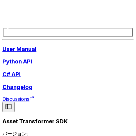
User Manual
Python API
C# API
Changelog
Discussions
Asset Transformer SDK
バージョン: