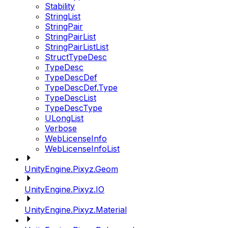
Stability
StringList
StringPair
StringPairList
StringPairListList
StructTypeDesc
TypeDesc
TypeDescDef
TypeDescDef.Type
TypeDescList
TypeDescType
ULongList
Verbose
WebLicenseInfo
WebLicenseInfoList
UnityEngine.Pixyz.Geom
UnityEngine.Pixyz.IO
UnityEngine.Pixyz.Material