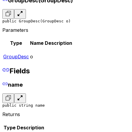
GroupDesc(GroupDesc)
public GroupDesc(GroupDesc o)
Parameters
Type
Name
Description
GroupDesc
o
Fields
name
public string name
Returns
Type
Description