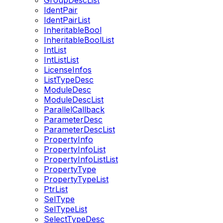
GroupDescList
IdentPair
IdentPairList
InheritableBool
InheritableBoolList
IntList
IntListList
LicenseInfos
ListTypeDesc
ModuleDesc
ModuleDescList
ParallelCallback
ParameterDesc
ParameterDescList
PropertyInfo
PropertyInfoList
PropertyInfoListList
PropertyType
PropertyTypeList
PtrList
SelType
SelTypeList
SelectTypeDesc