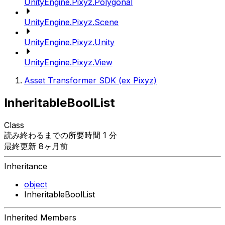
UnityEngine.Pixyz.Polygonal
UnityEngine.Pixyz.Scene
UnityEngine.Pixyz.Unity
UnityEngine.Pixyz.View
Asset Transformer SDK (ex Pixyz)
InheritableBoolList
Class
読み終わるまでの所要時間 1 分
最終更新 8ヶ月前
Inheritance
object
InheritableBoolList
Inherited Members