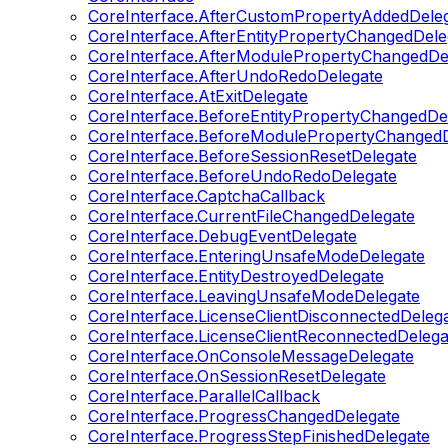
CoreInterface.AfterCustomPropertyAddedDele
CoreInterface.AfterEntityPropertyChangedDele
CoreInterface.AfterModulePropertyChangedDe
CoreInterface.AfterUndoRedoDelegate
CoreInterface.AtExitDelegate
CoreInterface.BeforeEntityPropertyChangedDe
CoreInterface.BeforeModulePropertyChangedD
CoreInterface.BeforeSessionResetDelegate
CoreInterface.BeforeUndoRedoDelegate
CoreInterface.CaptchaCallback
CoreInterface.CurrentFileChangedDelegate
CoreInterface.DebugEventDelegate
CoreInterface.EnteringUnsafeModeDelegate
CoreInterface.EntityDestroyedDelegate
CoreInterface.LeavingUnsafeModeDelegate
CoreInterface.LicenseClientDisconnectedDeleg
CoreInterface.LicenseClientReconnectedDelega
CoreInterface.OnConsoleMessageDelegate
CoreInterface.OnSessionResetDelegate
CoreInterface.ParallelCallback
CoreInterface.ProgressChangedDelegate
CoreInterface.ProgressStepFinishedDelegate