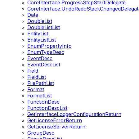
CoreInterface.ProgressStepStartDelegate
CoreInterface.UndoRedoStackChangedDelegat
Date
DoubleList
DoubleListList
EntityList
EntityListList
EnumPropertyInfo
EnumTypeDesc
EventDesc
EventDescList
Field
FieldList
FilePathList
Format
FormatList
FunctionDesc
FunctionDescList
GetInterfaceLoggerConfigurationReturn
GetLicenseErrorReturn
GetLicenseServerReturn
GroupDesc