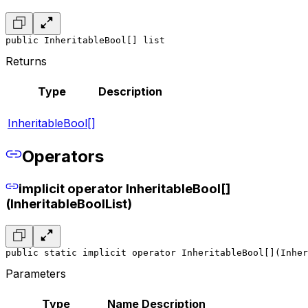
public InheritableBool[] list
Returns
Type
Description
InheritableBool[]
Operators
implicit operator InheritableBool[]
(InheritableBoolList)
public static implicit operator InheritableBool[](Inher
Parameters
Type
Name
Description