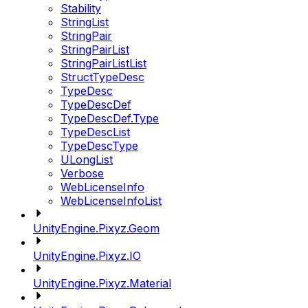
Stability
StringList
StringPair
StringPairList
StringPairListList
StructTypeDesc
TypeDesc
TypeDescDef
TypeDescDef.Type
TypeDescList
TypeDescType
ULongList
Verbose
WebLicenseInfo
WebLicenseInfoList
UnityEngine.Pixyz.Geom
UnityEngine.Pixyz.IO
UnityEngine.Pixyz.Material