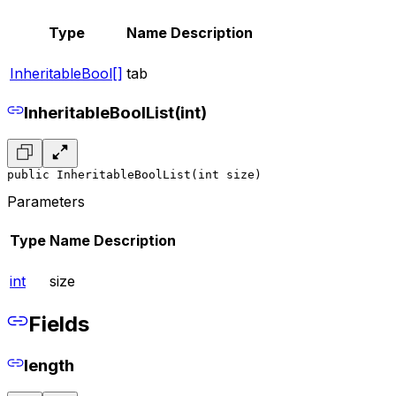
Type
Name
Description
InheritableBool[]
tab
InheritableBoolList(int)
public InheritableBoolList(int size)
Parameters
Type
Name
Description
int
size
Fields
length