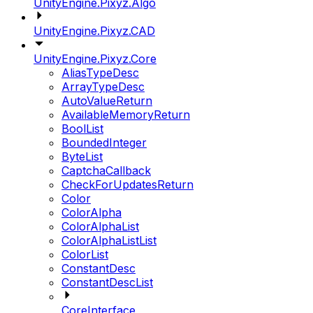
UnityEngine.Pixyz.Algo
UnityEngine.Pixyz.CAD
UnityEngine.Pixyz.Core
AliasTypeDesc
ArrayTypeDesc
AutoValueReturn
AvailableMemoryReturn
BoolList
BoundedInteger
ByteList
CaptchaCallback
CheckForUpdatesReturn
Color
ColorAlpha
ColorAlphaList
ColorAlphaListList
ColorList
ConstantDesc
ConstantDescList
CoreInterface