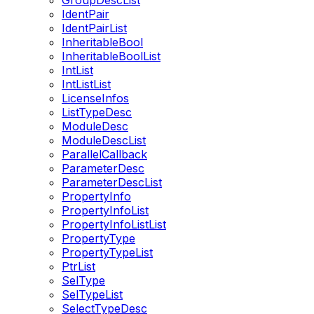
GroupDescList
IdentPair
IdentPairList
InheritableBool
InheritableBoolList
IntList
IntListList
LicenseInfos
ListTypeDesc
ModuleDesc
ModuleDescList
ParallelCallback
ParameterDesc
ParameterDescList
PropertyInfo
PropertyInfoList
PropertyInfoListList
PropertyType
PropertyTypeList
PtrList
SelType
SelTypeList
SelectTypeDesc