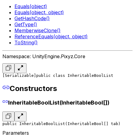
Equals(object)
Equals(object, object)
GetHashCode()
GetType()
MemberwiseClone()
ReferenceEquals(object, object)
ToString()
Namespace: UnityEngine.Pixyz.Core
[Serializable]
public class InheritableBoolList
Constructors
InheritableBoolList(InheritableBool[])
public InheritableBoolList(InheritableBool[] tab)
Parameters