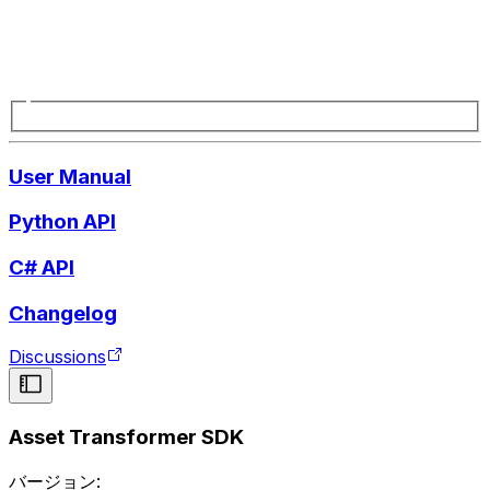
User Manual
Python API
C# API
Changelog
Discussions
Asset Transformer SDK
バージョン: