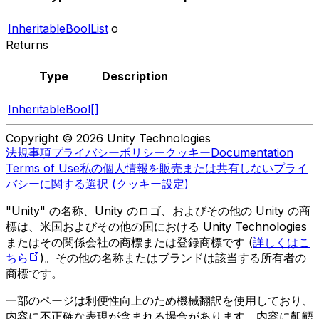
InheritableBoolList
o
Returns
Type
Description
InheritableBool[]
Copyright © 2026 Unity Technologies
法規事項
プライバシーポリシー
クッキー
Documentation
Terms of Use
私の個人情報を販売または共有しない
プライ
バシーに関する選択 (クッキー設定)
"Unity" の名称、Unity のロゴ、およびその他の Unity の商
標は、米国およびその他の国における Unity Technologies
またはその関係会社の商標または登録商標です (
詳しくはこ
ちら
)。その他の名称またはブランドは該当する所有者の
商標です。
一部のページは利便性向上のため機械翻訳を使用しており、
内容に不正確な表現が含まれる場合があります。内容に齟齬