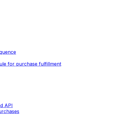
sequence
e for purchase fulfillment
nd API
purchases