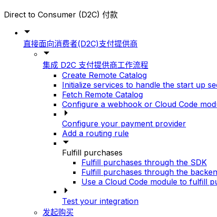
Direct to Consumer (D2C) 付款
直接面向消费者(D2C)支付提供商
集成 D2C 支付提供商工作流程
Create Remote Catalog
Initialize services to handle the start up 
Fetch Remote Catalog
Configure a webhook or Cloud Code modul
Configure your payment provider
Add a routing rule
Fulfill purchases
Fulfill purchases through the SDK
Fulfill purchases through the backe
Use a Cloud Code module to fulfill 
Test your integration
发起购买