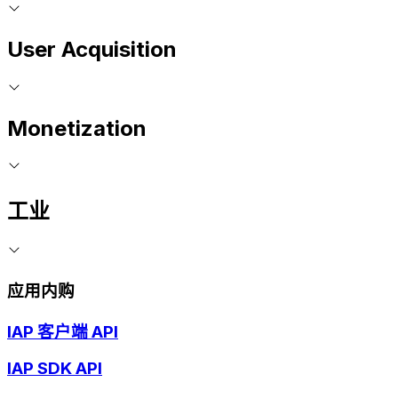
User Acquisition
Monetization
工业
应用内购
IAP 客户端 API
IAP SDK API