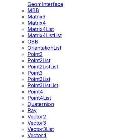
GeomInterface
MBB
Matrix3
Matrix4
Matrix4List
Matrix4ListList
OBB
OrientationList
Point2
Point2List
Point2ListList
Point3
Point3List
Point3ListList
Point4
Point4List
Quaternion
Ray
Vector2
Vector3
Vector3List
Vector4