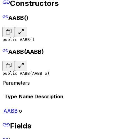
Constructors
AABB()
public AABB()
AABB(AABB)
public AABB(AABB o)
Parameters
Type
Name
Description
AABB
o
Fields