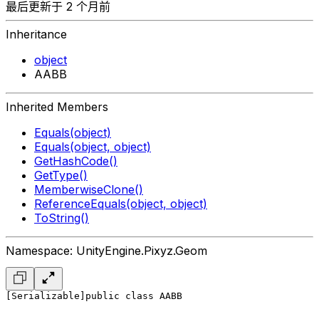
最后更新于 2 个月前
Inheritance
object
AABB
Inherited Members
Equals(object)
Equals(object, object)
GetHashCode()
GetType()
MemberwiseClone()
ReferenceEquals(object, object)
ToString()
Namespace: UnityEngine.Pixyz.Geom
[Serializable]
public class AABB