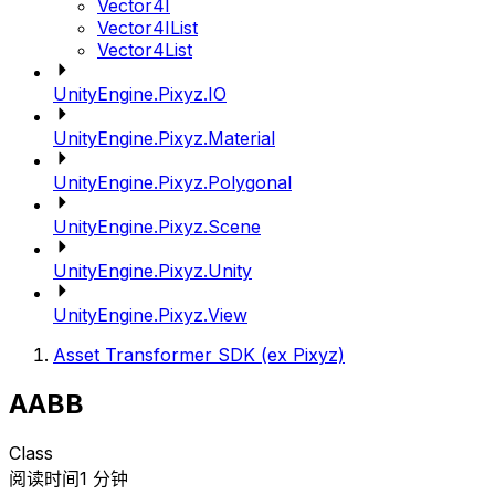
Vector4I
Vector4IList
Vector4List
UnityEngine.Pixyz.IO
UnityEngine.Pixyz.Material
UnityEngine.Pixyz.Polygonal
UnityEngine.Pixyz.Scene
UnityEngine.Pixyz.Unity
UnityEngine.Pixyz.View
Asset Transformer SDK (ex Pixyz)
AABB
Class
阅读时间1 分钟