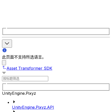
此页面不支持所选语言。
Asset Transformer SDK
UnityEngine.Pixyz
UnityEngine.Pixyz.API