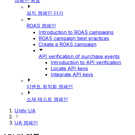
캠페인 목표
설치 캠페인 단가
ROAS 캠페인
Introduction to ROAS campaigns
ROAS campaign best practices
Create a ROAS campaign
API verification of purchase events
Introduction to API verification
Locate API keys
Integrate API keys
이벤트 최적화 캠페인
소재 테스트 캠페인
Unity UA
UA 캠페인