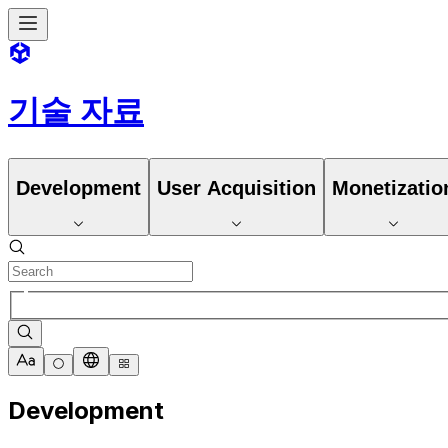
기술 자료
Development
User Acquisition
Monetizatio
Development