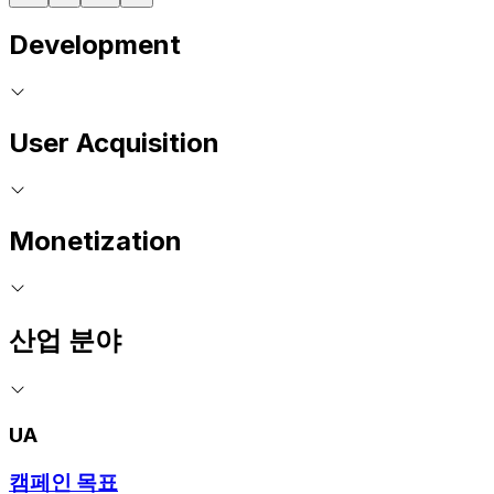
Development
User Acquisition
Monetization
산업 분야
UA
캠페인 목표