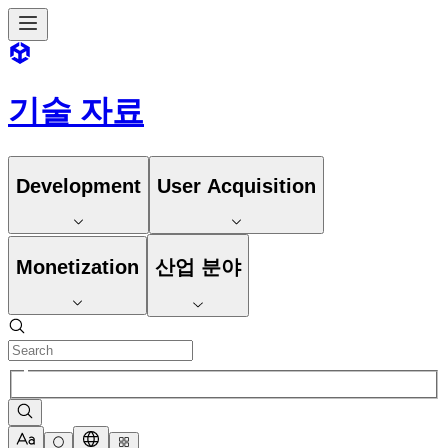
기술 자료
Development
User Acquisition
Monetization
산업 분야