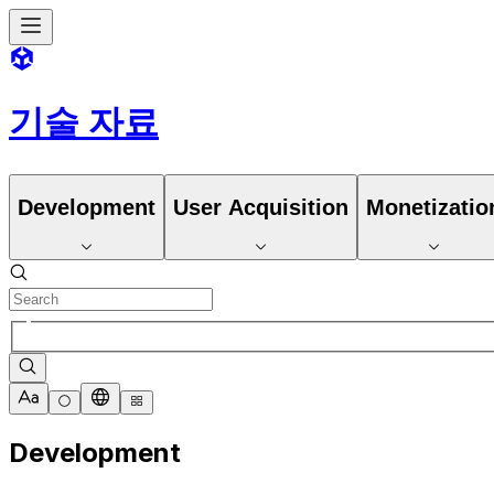
기술 자료
Development
User Acquisition
Monetizatio
Development