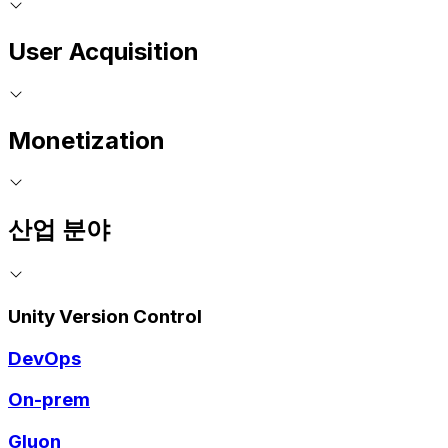
User Acquisition
Monetization
산업 분야
Unity Version Control
DevOps
On-prem
Gluon