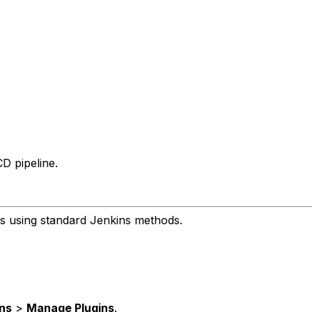
D pipeline.
ns using standard Jenkins methods.
ns
>
Manage Plugins
.