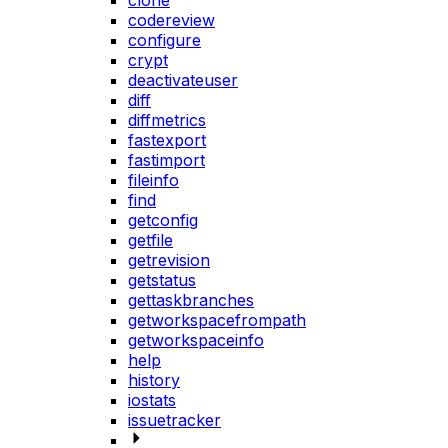
clone
codereview
configure
crypt
deactivateuser
diff
diffmetrics
fastexport
fastimport
fileinfo
find
getconfig
getfile
getrevision
getstatus
gettaskbranches
getworkspacefrompath
getworkspaceinfo
help
history
iostats
issuetracker