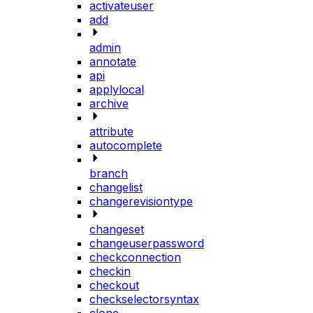
activateuser
add
admin
annotate
api
applylocal
archive
attribute
autocomplete
branch
changelist
changerevisiontype
changeset
changeuserpassword
checkconnection
checkin
checkout
checkselectorsyntax