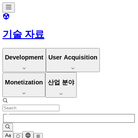
기술 자료
Development
User Acquisition
Monetization
산업 분야