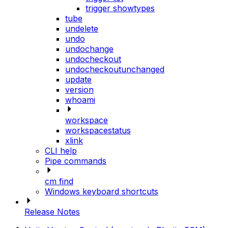
trigger showtypes
tube
undelete
undo
undochange
undocheckout
undocheckoutunchanged
update
version
whoami
workspace
workspacestatus
xlink
CLI help
Pipe commands
cm find
Windows keyboard shortcuts
Release Notes