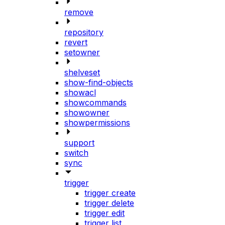
remove
repository
revert
setowner
shelveset
show-find-objects
showacl
showcommands
showowner
showpermissions
support
switch
sync
trigger
trigger create
trigger delete
trigger edit
trigger list