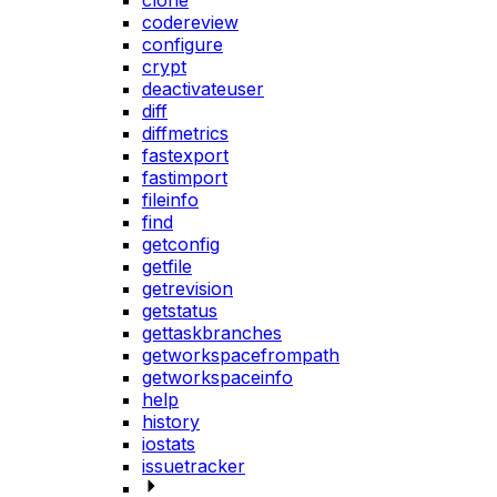
clone
codereview
configure
crypt
deactivateuser
diff
diffmetrics
fastexport
fastimport
fileinfo
find
getconfig
getfile
getrevision
getstatus
gettaskbranches
getworkspacefrompath
getworkspaceinfo
help
history
iostats
issuetracker