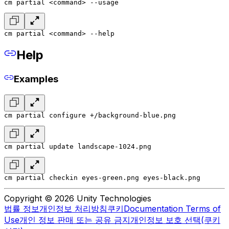
cm partial <command> --usage
cm partial <command> --help
Help
Examples
cm partial configure +/background-blue.png
cm partial update landscape-1024.png
cm partial checkin eyes-green.png eyes-black.png
Copyright © 2026 Unity Technologies
법률 정보
개인정보 처리방침
쿠키
Documentation Terms of
Use
개인 정보 판매 또는 공유 금지
개인정보 보호 선택(쿠키