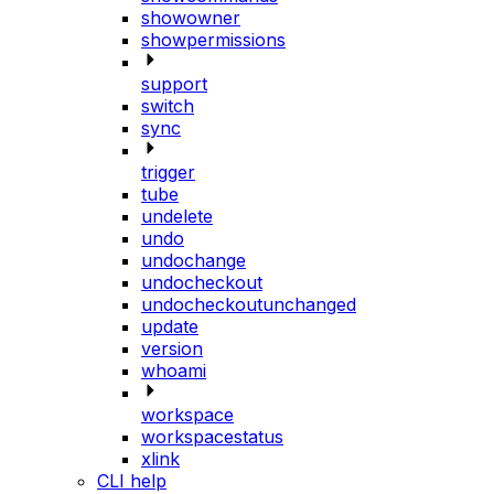
showowner
showpermissions
support
switch
sync
trigger
tube
undelete
undo
undochange
undocheckout
undocheckoutunchanged
update
version
whoami
workspace
workspacestatus
xlink
CLI help