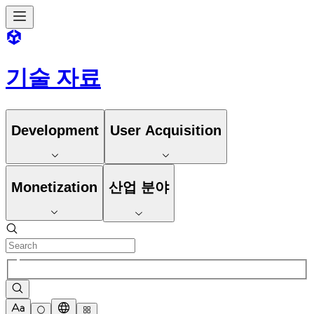
기술 자료
Development
User Acquisition
Monetization
산업 분야