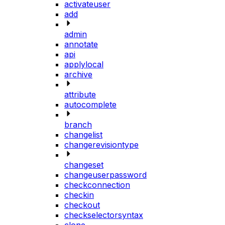
activateuser
add
admin
annotate
api
applylocal
archive
attribute
autocomplete
branch
changelist
changerevisiontype
changeset
changeuserpassword
checkconnection
checkin
checkout
checkselectorsyntax