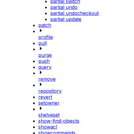
partial switch
partial undo
partial undocheckout
partial update
patch
profile
pull
purge
push
query
remove
repository
revert
setowner
shelveset
show-find-objects
showacl
showcommands