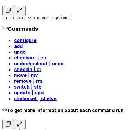
cm partial <command> [options]
Commands
configure
add
undo
checkout
|
co
undocheckout
|
unco
checkin
|
ci
move
|
mv
remove
|
rm
switch
|
stb
update
|
upd
shelveset
|
shelve
To get more information about each command run