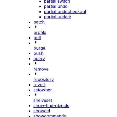
partial switch
partial undo
partial undocheckout
partial update
patch
profile
pull
purge
push
query
remove
repository
revert
setowner
shelveset
show-find-objects
showacl
showcommands