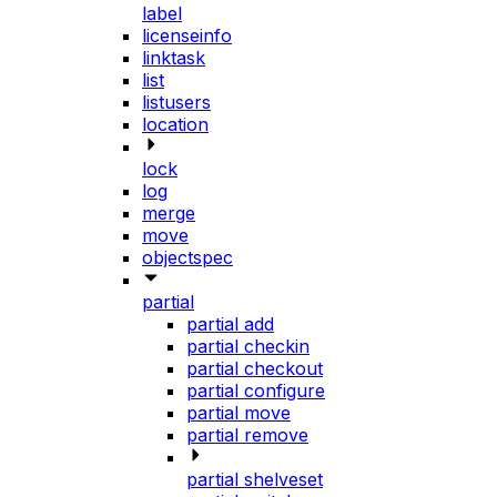
label
licenseinfo
linktask
list
listusers
location
lock
log
merge
move
objectspec
partial
partial add
partial checkin
partial checkout
partial configure
partial move
partial remove
partial shelveset