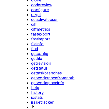
clone
codereview
configure
crypt
deactivateuser
diff
diffmetrics
fastexport
fastimport
fileinfo
find
getconfig
getfile
getrevision
getstatus
gettaskbranches
getworkspacefrompath
getworkspaceinfo
help
history
iostats
issuetracker