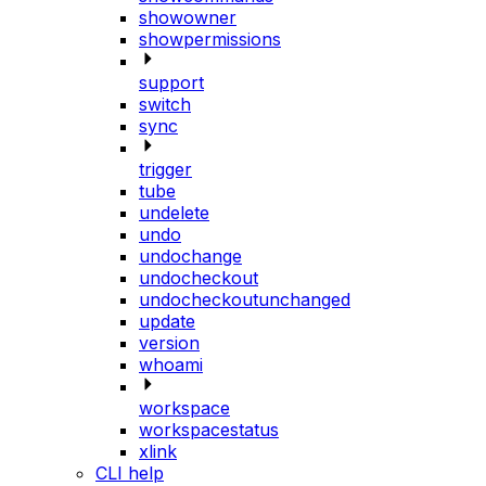
showowner
showpermissions
support
switch
sync
trigger
tube
undelete
undo
undochange
undocheckout
undocheckoutunchanged
update
version
whoami
workspace
workspacestatus
xlink
CLI help