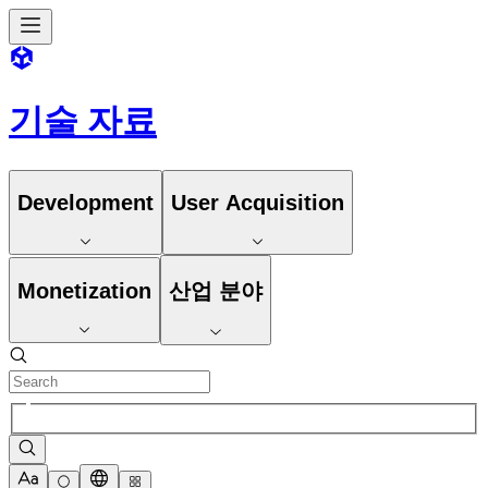
기술 자료
Development
User Acquisition
Monetization
산업 분야