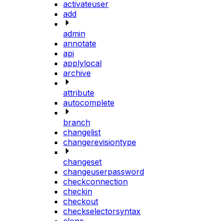
activateuser
add
admin
annotate
api
applylocal
archive
attribute
autocomplete
branch
changelist
changerevisiontype
changeset
changeuserpassword
checkconnection
checkin
checkout
checkselectorsyntax