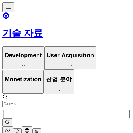
기술 자료
Development
User Acquisition
Monetization
산업 분야