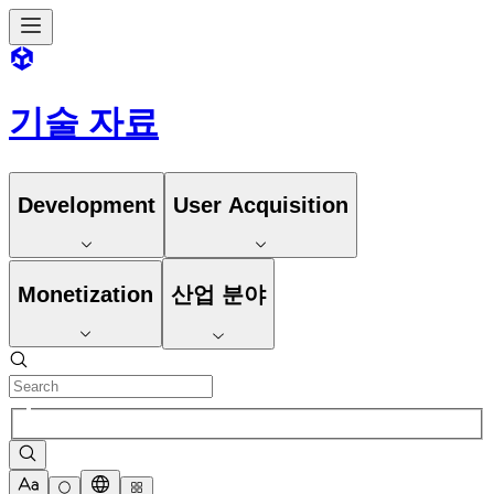
기술 자료
Development
User Acquisition
Monetization
산업 분야