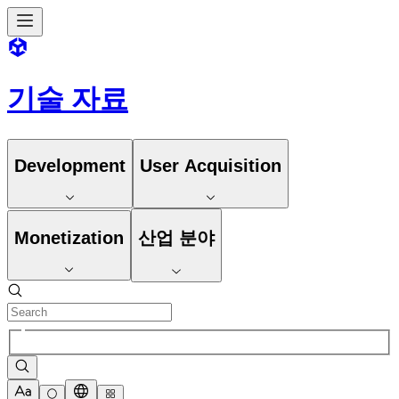
기술 자료
Development
User Acquisition
Monetization
산업 분야