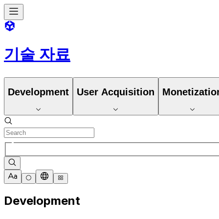
기술 자료
Development
User Acquisition
Monetizatio
Development