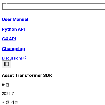
User Manual
Python API
C# API
Changelog
Discussions
Asset Transformer SDK
버전:
2025.7
지원 가능