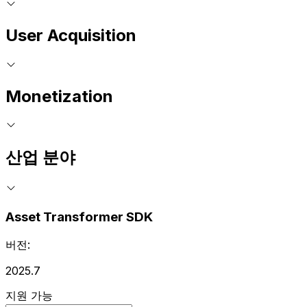
User Acquisition
Monetization
산업 분야
Asset Transformer SDK
버전:
2025.7
지원 가능