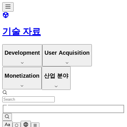
기술 자료
Development
User Acquisition
Monetization
산업 분야