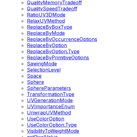
QualityMemoryTradeoff
QualitySpeedTradeoff
RatioUV3DMode
RelaxUVMethod
ReplaceByBoxType
ReplaceByMode
ReplaceByOccurrenceOptions
ReplaceByOption
ReplaceByOption.Type
ReplaceByPrimitiveOptions
SawingMode
SelectionLevel
Space
Sphere
SphereParameters
TransformationType
UVGenerationMode
UVImportanceEnum
UnwrapUVMethod
UseColorOption
UseColorOption.Type
VisibilityToWeightMode