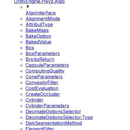
UnityEngine.Pixyz.Algo
AlgoInterface
AlignmentMode
AttributType
BakeMaps
BakeOption
BakedValue
Box
BoxParameters
BricksReturn
CapsuleParameters
ComputingQuality
ConeParameters
ConvexityFilter
CostEvaluation
CreateOccluder
Cylinder
CylinderParameters
DecimateOptionsSelector
DecimateOptionsSelector.Type
DiskSegmentationMethod
ElementFilter