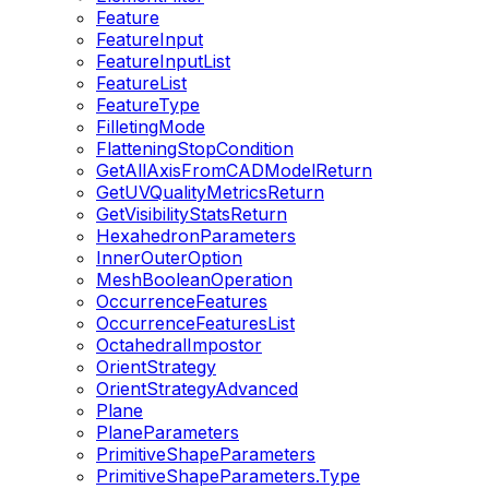
Feature
FeatureInput
FeatureInputList
FeatureList
FeatureType
FilletingMode
FlatteningStopCondition
GetAllAxisFromCADModelReturn
GetUVQualityMetricsReturn
GetVisibilityStatsReturn
HexahedronParameters
InnerOuterOption
MeshBooleanOperation
OccurrenceFeatures
OccurrenceFeaturesList
OctahedralImpostor
OrientStrategy
OrientStrategyAdvanced
Plane
PlaneParameters
PrimitiveShapeParameters
PrimitiveShapeParameters.Type