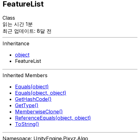
FeatureList
Class
읽는 시간 1분
최근 업데이트: 8달 전
Inheritance
object
FeatureList
Inherited Members
Equals(object)
Equals(object, object)
GetHashCode()
GetType()
MemberwiseClone()
ReferenceEquals(object, object)
ToString()
Namespace: UnityEngine.Pixyz.Algo