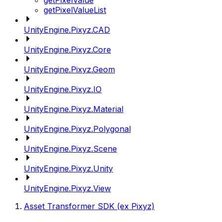
getPixelValue
getPixelValueList
UnityEngine.Pixyz.CAD
UnityEngine.Pixyz.Core
UnityEngine.Pixyz.Geom
UnityEngine.Pixyz.IO
UnityEngine.Pixyz.Material
UnityEngine.Pixyz.Polygonal
UnityEngine.Pixyz.Scene
UnityEngine.Pixyz.Unity
UnityEngine.Pixyz.View
Asset Transformer SDK (ex Pixyz)