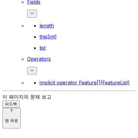
Fields
length
this[int]
list
Operators
implicit operator Feature[](FeatureList)
이 페이지의 문제 보고
피드백
맨 위로