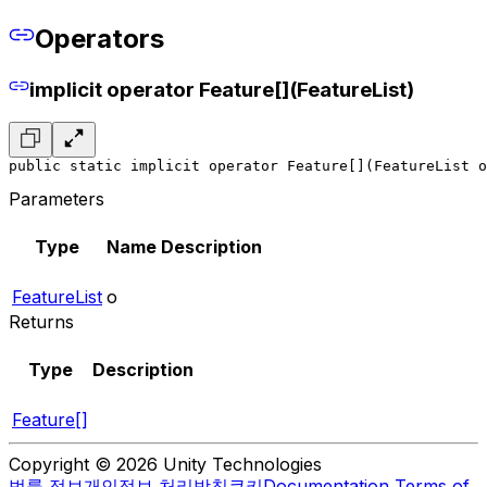
Operators
implicit operator Feature[](FeatureList)
public static implicit operator Feature[](FeatureList o
Parameters
Type
Name
Description
FeatureList
o
Returns
Type
Description
Feature[]
Copyright © 2026 Unity Technologies
법률 정보
개인정보 처리방침
쿠키
Documentation Terms of