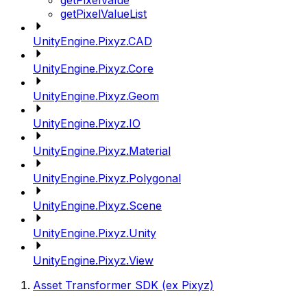
getPixelValue
getPixelValueList
UnityEngine.Pixyz.CAD
UnityEngine.Pixyz.Core
UnityEngine.Pixyz.Geom
UnityEngine.Pixyz.IO
UnityEngine.Pixyz.Material
UnityEngine.Pixyz.Polygonal
UnityEngine.Pixyz.Scene
UnityEngine.Pixyz.Unity
UnityEngine.Pixyz.View
Asset Transformer SDK (ex Pixyz)