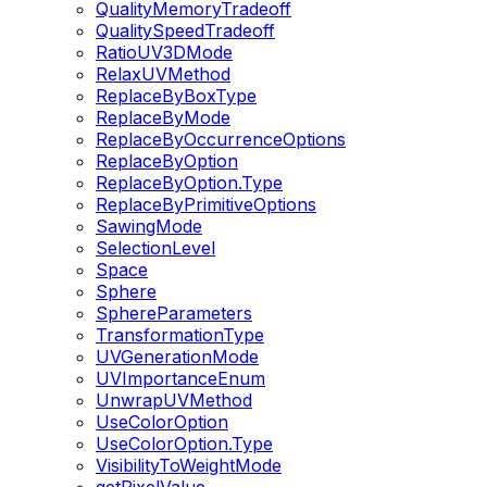
QualityMemoryTradeoff
QualitySpeedTradeoff
RatioUV3DMode
RelaxUVMethod
ReplaceByBoxType
ReplaceByMode
ReplaceByOccurrenceOptions
ReplaceByOption
ReplaceByOption.Type
ReplaceByPrimitiveOptions
SawingMode
SelectionLevel
Space
Sphere
SphereParameters
TransformationType
UVGenerationMode
UVImportanceEnum
UnwrapUVMethod
UseColorOption
UseColorOption.Type
VisibilityToWeightMode