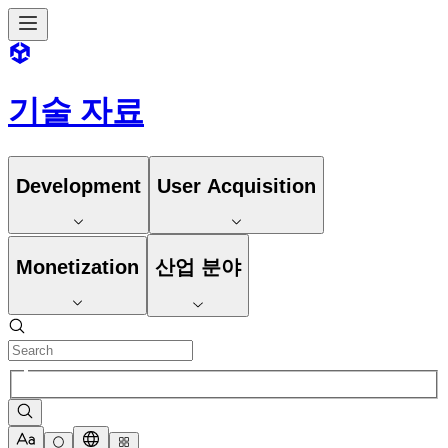
기술 자료
Development
User Acquisition
Monetization
산업 분야