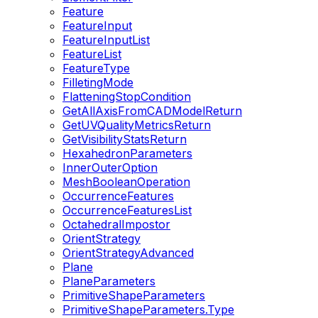
Feature
FeatureInput
FeatureInputList
FeatureList
FeatureType
FilletingMode
FlatteningStopCondition
GetAllAxisFromCADModelReturn
GetUVQualityMetricsReturn
GetVisibilityStatsReturn
HexahedronParameters
InnerOuterOption
MeshBooleanOperation
OccurrenceFeatures
OccurrenceFeaturesList
OctahedralImpostor
OrientStrategy
OrientStrategyAdvanced
Plane
PlaneParameters
PrimitiveShapeParameters
PrimitiveShapeParameters.Type