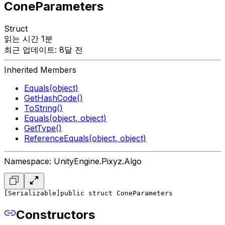
ConeParameters
Struct
읽는 시간 1분
최근 업데이트: 8달 전
Inherited Members
Equals(object)
GetHashCode()
ToString()
Equals(object, object)
GetType()
ReferenceEquals(object, object)
Namespace: UnityEngine.Pixyz.Algo
[Serializable]
public struct ConeParameters
Constructors