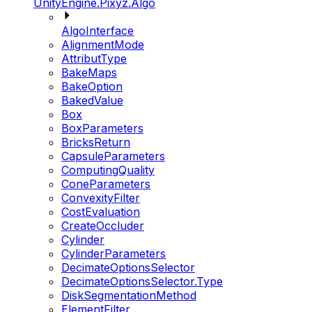
UnityEngine.Pixyz.Algo
AlgoInterface
AlignmentMode
AttributType
BakeMaps
BakeOption
BakedValue
Box
BoxParameters
BricksReturn
CapsuleParameters
ComputingQuality
ConeParameters
ConvexityFilter
CostEvaluation
CreateOccluder
Cylinder
CylinderParameters
DecimateOptionsSelector
DecimateOptionsSelector.Type
DiskSegmentationMethod
ElementFilter