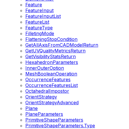
Feature
FeatureInput
FeatureInputList
FeatureList
FeatureType
FilletingMode
FlatteningStopCondition
GetAllAxisFromCADModelReturn
GetUVQualityMetricsReturn
GetVisibilityStatsReturn
HexahedronParameters
InnerOuterOption
MeshBooleanOperation
OccurrenceFeatures
OccurrenceFeaturesList
OctahedralImpostor
OrientStrategy
OrientStrategyAdvanced
Plane
PlaneParameters
PrimitiveShapeParameters
PrimitiveShapeParameters.Type