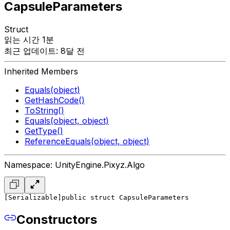
CapsuleParameters
Struct
읽는 시간 1분
최근 업데이트: 8달 전
Inherited Members
Equals(object)
GetHashCode()
ToString()
Equals(object, object)
GetType()
ReferenceEquals(object, object)
Namespace: UnityEngine.Pixyz.Algo
[Serializable]
public struct CapsuleParameters
Constructors