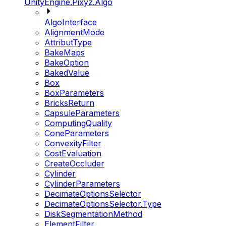
UnityEngine.Pixyz.Algo
AlgoInterface
AlignmentMode
AttributType
BakeMaps
BakeOption
BakedValue
Box
BoxParameters
BricksReturn
CapsuleParameters
ComputingQuality
ConeParameters
ConvexityFilter
CostEvaluation
CreateOccluder
Cylinder
CylinderParameters
DecimateOptionsSelector
DecimateOptionsSelector.Type
DiskSegmentationMethod
ElementFilter