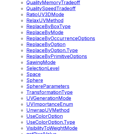
QualityMemoryTradeoff
QualitySpeedTradeoff
RatioUV3DMode
RelaxUVMethod
ReplaceByBoxType
ReplaceByMode
ReplaceByOccurrenceOptions
ReplaceByOption
ReplaceByOption.Type
ReplaceByPrimitiveOptions
SawingMode
SelectionLevel
Space
Sphere
SphereParameters
TransformationType
UVGenerationMode
UVImportanceEnum
UnwrapUVMethod
UseColorOption
UseColorOption.Type
VisibilityToWeightMode