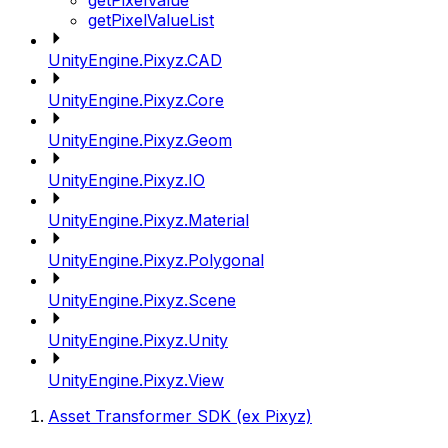
getPixelValue
getPixelValueList
UnityEngine.Pixyz.CAD
UnityEngine.Pixyz.Core
UnityEngine.Pixyz.Geom
UnityEngine.Pixyz.IO
UnityEngine.Pixyz.Material
UnityEngine.Pixyz.Polygonal
UnityEngine.Pixyz.Scene
UnityEngine.Pixyz.Unity
UnityEngine.Pixyz.View
Asset Transformer SDK (ex Pixyz)