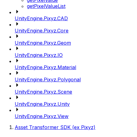
getPixelValue
getPixelValueList
UnityEngine.Pixyz.CAD
UnityEngine.Pixyz.Core
UnityEngine.Pixyz.Geom
UnityEngine.Pixyz.IO
UnityEngine.Pixyz.Material
UnityEngine.Pixyz.Polygonal
UnityEngine.Pixyz.Scene
UnityEngine.Pixyz.Unity
UnityEngine.Pixyz.View
Asset Transformer SDK (ex Pixyz)