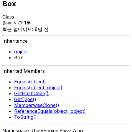
Box
Class
읽는 시간 1분
최근 업데이트: 8달 전
Inheritance
object
Box
Inherited Members
Equals(object)
Equals(object, object)
GetHashCode()
GetType()
MemberwiseClone()
ReferenceEquals(object, object)
ToString()
Namespace: UnityEngine.Pixyz.Algo