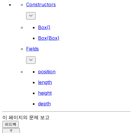
Constructors
Box()
Box(Box)
Fields
position
length
height
depth
이 페이지의 문제 보고
피드백