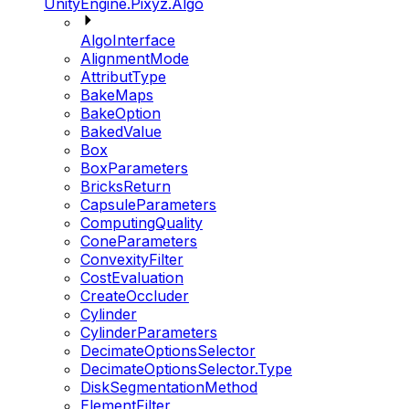
UnityEngine.Pixyz.Algo
AlgoInterface
AlignmentMode
AttributType
BakeMaps
BakeOption
BakedValue
Box
BoxParameters
BricksReturn
CapsuleParameters
ComputingQuality
ConeParameters
ConvexityFilter
CostEvaluation
CreateOccluder
Cylinder
CylinderParameters
DecimateOptionsSelector
DecimateOptionsSelector.Type
DiskSegmentationMethod
ElementFilter