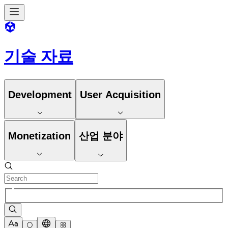
기술 자료
Development
User Acquisition
Monetization
산업 분야