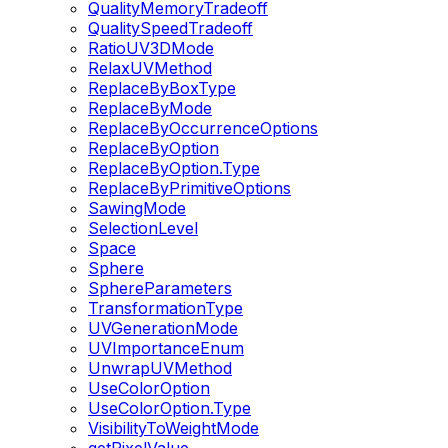
QualityMemoryTradeoff
QualitySpeedTradeoff
RatioUV3DMode
RelaxUVMethod
ReplaceByBoxType
ReplaceByMode
ReplaceByOccurrenceOptions
ReplaceByOption
ReplaceByOption.Type
ReplaceByPrimitiveOptions
SawingMode
SelectionLevel
Space
Sphere
SphereParameters
TransformationType
UVGenerationMode
UVImportanceEnum
UnwrapUVMethod
UseColorOption
UseColorOption.Type
VisibilityToWeightMode