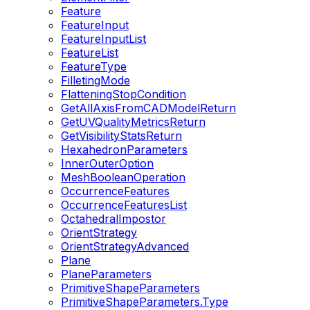
Feature
FeatureInput
FeatureInputList
FeatureList
FeatureType
FilletingMode
FlatteningStopCondition
GetAllAxisFromCADModelReturn
GetUVQualityMetricsReturn
GetVisibilityStatsReturn
HexahedronParameters
InnerOuterOption
MeshBooleanOperation
OccurrenceFeatures
OccurrenceFeaturesList
OctahedralImpostor
OrientStrategy
OrientStrategyAdvanced
Plane
PlaneParameters
PrimitiveShapeParameters
PrimitiveShapeParameters.Type