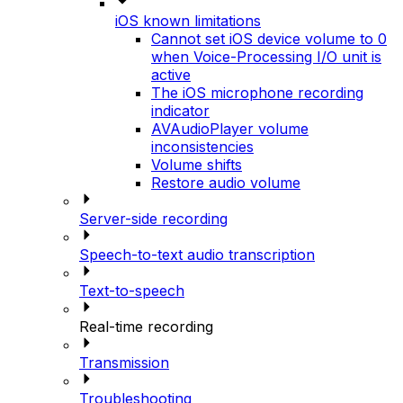
iOS known limitations
Cannot set iOS device volume to 0
when Voice-Processing I/O unit is
active
The iOS microphone recording
indicator
AVAudioPlayer volume
inconsistencies
Volume shifts
Restore audio volume
Server-side recording
Speech-to-text audio transcription
Text-to-speech
Real-time recording
Transmission
Troubleshooting