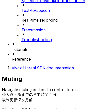
Speech-to-text audio transcription
Text-to-speech
Real-time recording
Transmission
Troubleshooting
Tutorials
Reference
Vivox Unreal SDK documentation
Muting
Navigate muting and audio control topics.
読み終わるまでの所要時間 1 分
最終更新 7ヶ月前