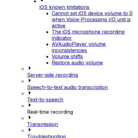
iOS known limitations
Cannot set iOS device volume to 0
when Voice-Processing I/O unit is
active
The iOS microphone recording
indicator
AVAudioPlayer volume
inconsistencies
Volume shifts
Restore audio volume
Server-side recording
Speech-to-text audio transcription
Text-to-speech
Real-time recording
Transmission
Troubleshooting