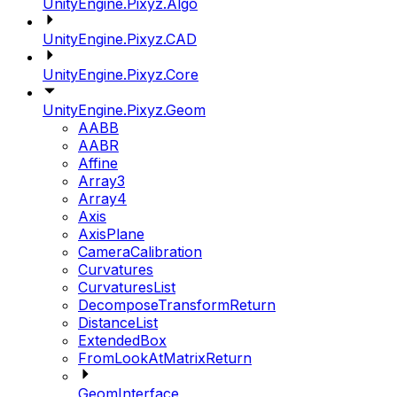
UnityEngine.Pixyz.Algo
UnityEngine.Pixyz.CAD
UnityEngine.Pixyz.Core
UnityEngine.Pixyz.Geom
AABB
AABR
Affine
Array3
Array4
Axis
AxisPlane
CameraCalibration
Curvatures
CurvaturesList
DecomposeTransformReturn
DistanceList
ExtendedBox
FromLookAtMatrixReturn
GeomInterface