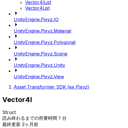
Vector4IList
Vector4List
UnityEngine.Pixyz.IO
UnityEngine.Pixyz.Material
UnityEngine.Pixyz.Polygonal
UnityEngine.Pixyz.Scene
UnityEngine.Pixyz.Unity
UnityEngine.Pixyz.View
Asset Transformer SDK (ex Pixyz)
Vector4I
Struct
読み終わるまでの所要時間 1 分
最終更新 2ヶ月前