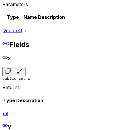
Parameters
Type
Name
Description
Vector4I
o
Fields
x
public int x
Returns
Type
Description
int
y