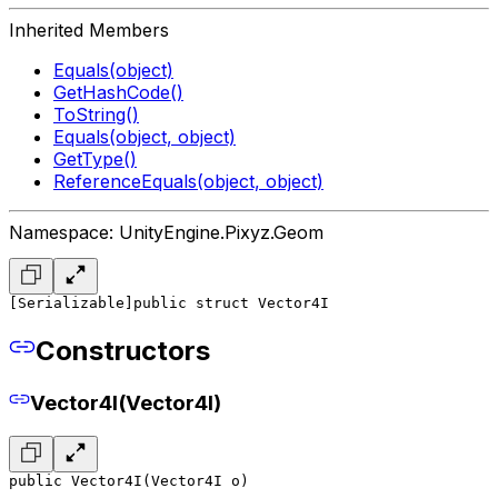
Inherited Members
Equals(object)
GetHashCode()
ToString()
Equals(object, object)
GetType()
ReferenceEquals(object, object)
Namespace: UnityEngine.Pixyz.Geom
[Serializable]
public struct Vector4I
Constructors
Vector4I(Vector4I)
public Vector4I(Vector4I o)