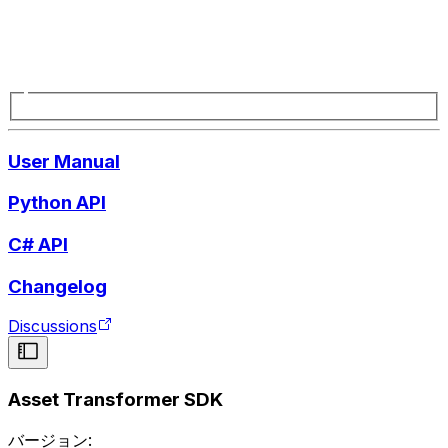
User Manual
Python API
C# API
Changelog
Discussions
Asset Transformer SDK
バージョン: