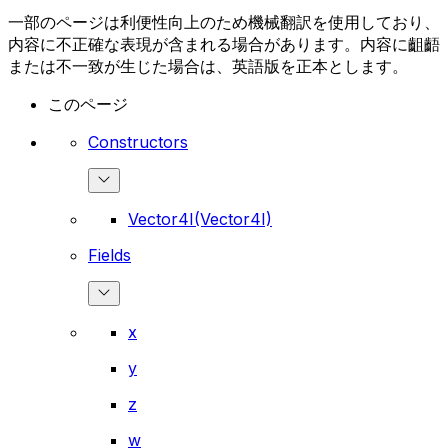
一部のページは利便性向上のため機械翻訳を使用しており、
内容に不正確な表現が含まれる場合があります。内容に齟齬
または不一致が生じた場合は、英語版を正本とします。
このページ
Constructors
Vector4I(Vector4I)
Fields
x
y
z
w