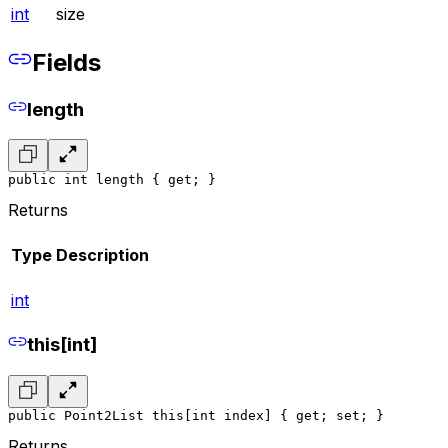
int
size
Fields
length
public int length { get; }
Returns
Type
Description
int
this[int]
public Point2List this[int index] { get; set; }
Returns