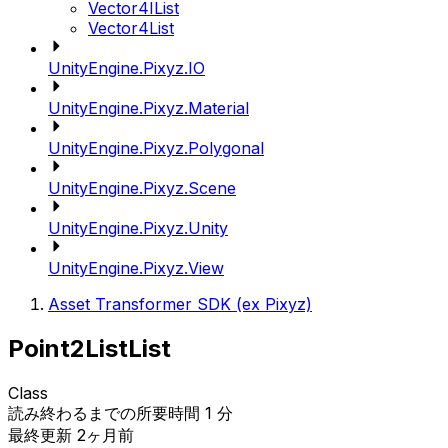
Vector4IList
Vector4List
UnityEngine.Pixyz.IO
UnityEngine.Pixyz.Material
UnityEngine.Pixyz.Polygonal
UnityEngine.Pixyz.Scene
UnityEngine.Pixyz.Unity
UnityEngine.Pixyz.View
Asset Transformer SDK (ex Pixyz)
Point2ListList
Class
読み終わるまでの所要時間 1 分
最終更新 2ヶ月前