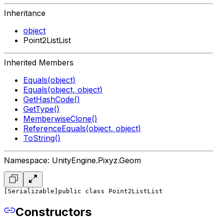
Inheritance
object
Point2ListList
Inherited Members
Equals(object)
Equals(object, object)
GetHashCode()
GetType()
MemberwiseClone()
ReferenceEquals(object, object)
ToString()
Namespace: UnityEngine.Pixyz.Geom
[Serializable]
public class Point2ListList
Constructors