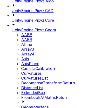
UnityEngine.Pixyz.Algo
UnityEngine.Pixyz.CAD
UnityEngine.Pixyz.Core
UnityEngine.Pixyz.Geom
AABB
AABR
Affine
Array3
Array4
Axis
AxisPlane
CameraCalibration
Curvatures
CurvaturesList
DecomposeTransformReturn
DistanceList
ExtendedBox
FromLookAtMatrixReturn
GeomInterface