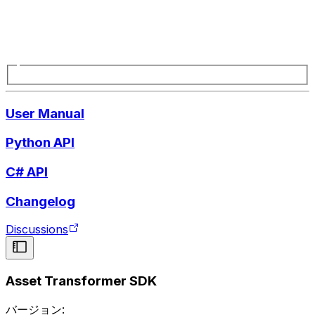
User Manual
Python API
C# API
Changelog
Discussions
Asset Transformer SDK
バージョン: