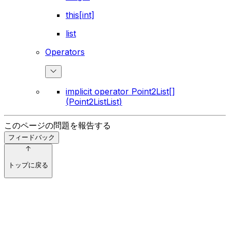
this[int]
list
Operators
implicit operator Point2List[]
(Point2ListList)
このページの問題を報告する
フィードバック
トップに戻る