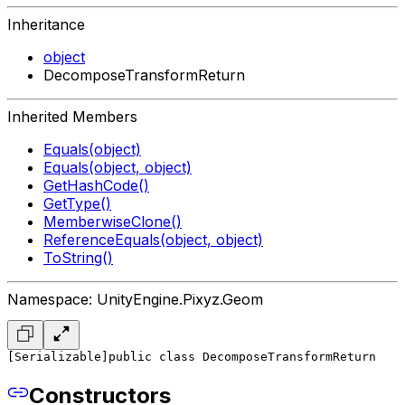
Inheritance
object
DecomposeTransformReturn
Inherited Members
Equals(object)
Equals(object, object)
GetHashCode()
GetType()
MemberwiseClone()
ReferenceEquals(object, object)
ToString()
Namespace: UnityEngine.Pixyz.Geom
[Serializable]
public class DecomposeTransformReturn
Constructors