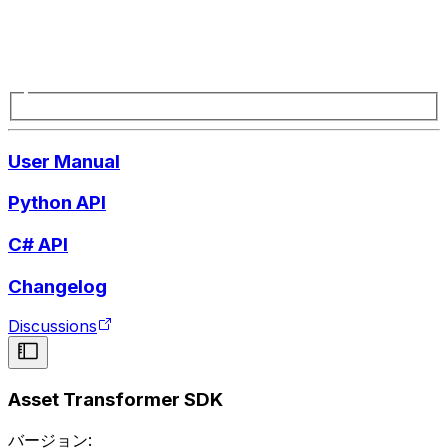
User Manual
Python API
C# API
Changelog
Discussions
Asset Transformer SDK
バージョン: