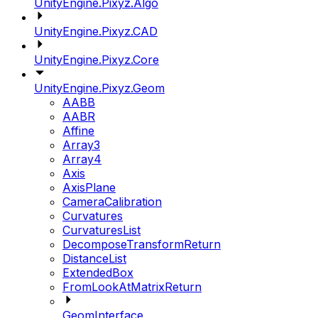
UnityEngine.Pixyz.Algo
UnityEngine.Pixyz.CAD
UnityEngine.Pixyz.Core
UnityEngine.Pixyz.Geom
AABB
AABR
Affine
Array3
Array4
Axis
AxisPlane
CameraCalibration
Curvatures
CurvaturesList
DecomposeTransformReturn
DistanceList
ExtendedBox
FromLookAtMatrixReturn
GeomInterface