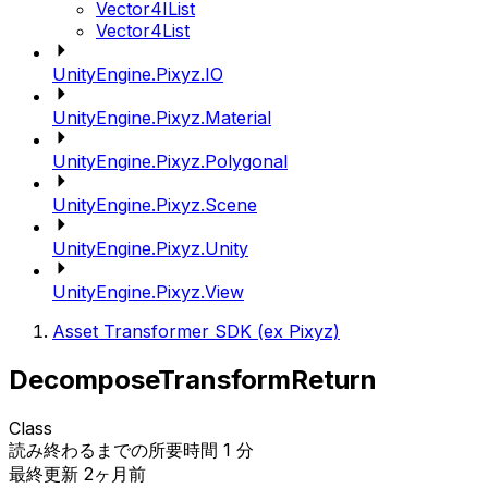
Vector4IList
Vector4List
UnityEngine.Pixyz.IO
UnityEngine.Pixyz.Material
UnityEngine.Pixyz.Polygonal
UnityEngine.Pixyz.Scene
UnityEngine.Pixyz.Unity
UnityEngine.Pixyz.View
Asset Transformer SDK (ex Pixyz)
DecomposeTransformReturn
Class
読み終わるまでの所要時間 1 分
最終更新 2ヶ月前