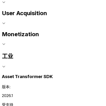
User Acquisition
Monetization
工业
Asset Transformer SDK
版本:
2026.1
受支持