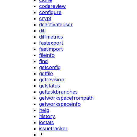
clone
codereview
configure
crypt
deactivateuser
diff
diffmetrics
fastexport
fastimport
fileinfo
find
getconfig
getfile
getrevision
getstatus
gettaskbranches
getworkspacefrompath
getworkspaceinfo
help
history
iostats
issuetracker