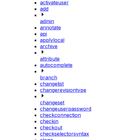
activateuser
add
admin
annotate
api
applylocal
archive
attribute
autocomplete
branch
changelist
changerevisiontype
changeset
changeuserpassword
checkconnection
checkin
checkout
checkselectorsyntax