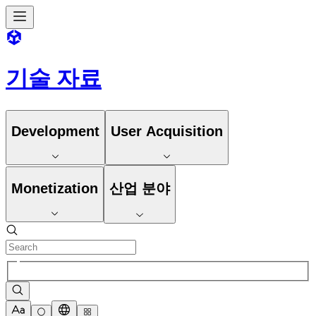
기술 자료
Development
User Acquisition
Monetization
산업 분야