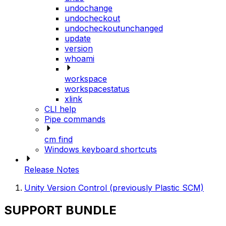
undochange
undocheckout
undocheckoutunchanged
update
version
whoami
workspace
workspacestatus
xlink
CLI help
Pipe commands
cm find
Windows keyboard shortcuts
Release Notes
Unity Version Control (previously Plastic SCM)
SUPPORT BUNDLE