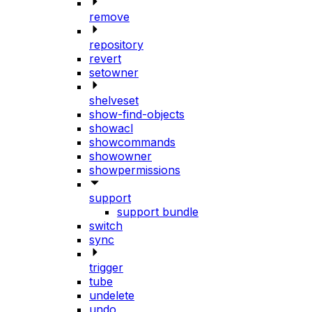
remove
repository
revert
setowner
shelveset
show-find-objects
showacl
showcommands
showowner
showpermissions
support
support bundle
switch
sync
trigger
tube
undelete
undo