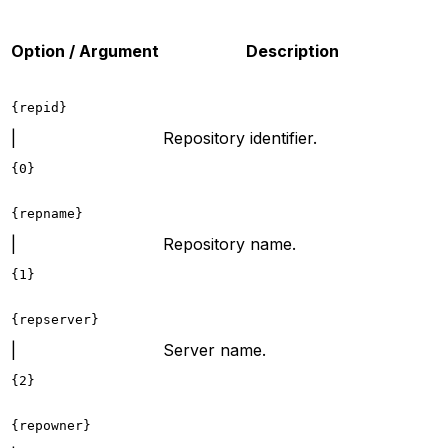
Option / Argument
Description
{repid}
|
Repository identifier.
{0}
{repname}
|
Repository name.
{1}
{repserver}
|
Server name.
{2}
{repowner}