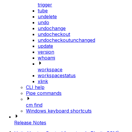
trigger
tube
undelete
undo
undochange
undocheckout
undocheckoutunchanged
update
version
whoami
workspace
workspacestatus
xlink
CLI help
Pipe commands
cm find
Windows keyboard shortcuts
Release Notes