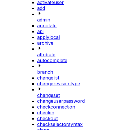
activateuser
add
admin
annotate
api
applylocal
archive
attribute
autocomplete
branch
changelist
changerevisiontype
changeset
changeuserpassword
checkconnection
checkin
checkout
checkselectorsyntax