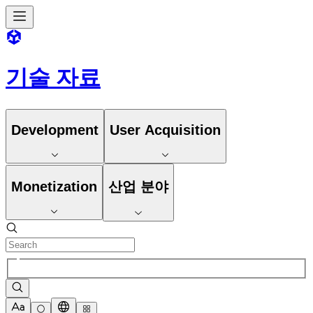
기술 자료
Development
User Acquisition
Monetization
산업 분야