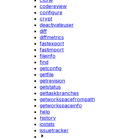
clone
codereview
configure
crypt
deactivateuser
diff
diffmetrics
fastexport
fastimport
fileinfo
find
getconfig
getfile
getrevision
getstatus
gettaskbranches
getworkspacefrompath
getworkspaceinfo
help
history
iostats
issuetracker