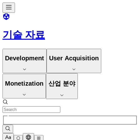
기술 자료
Development
User Acquisition
Monetization
산업 분야