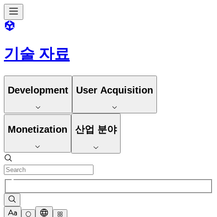
기술 자료
Development
User Acquisition
Monetization
산업 분야