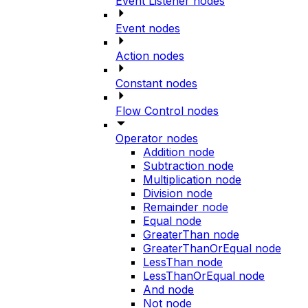
Event Listener nodes
Event nodes
Action nodes
Constant nodes
Flow Control nodes
Operator nodes
Addition node
Subtraction node
Multiplication node
Division node
Remainder node
Equal node
GreaterThan node
GreaterThanOrEqual node
LessThan node
LessThanOrEqual node
And node
Not node